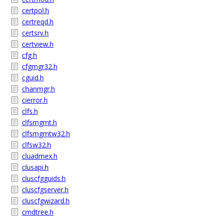
certpol.h
certreqd.h
certsrv.h
certview.h
cfg.h
cfgmgr32.h
cguid.h
chanmgr.h
cierror.h
clfs.h
clfsmgmt.h
clfsmgmtw32.h
clfsw32.h
cluadmex.h
clusapi.h
cluscfgguids.h
cluscfgserver.h
cluscfgwizard.h
cmdtree.h