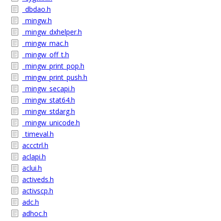
_dbdao.h
_mingw.h
_mingw_dxhelper.h
_mingw_mac.h
_mingw_off_t.h
_mingw_print_pop.h
_mingw_print_push.h
_mingw_secapi.h
_mingw_stat64.h
_mingw_stdarg.h
_mingw_unicode.h
_timeval.h
accctrl.h
aclapi.h
aclui.h
activeds.h
activscp.h
adc.h
adhoc.h