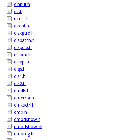
dinput.h
dir.h
direct.h
dirent.h
diskguid.h
dispatch.h
dispdib.h
dispex.h
dlcapi.h
dlgs.h
dls1.h
dls2.h
dmdls.h
dmerror.h
dmksctrl.h
dmo.h
dmodshow.h
dmodshow.idl
dmoreg.h