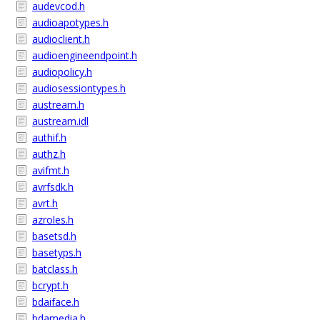
audevcod.h
audioapotypes.h
audioclient.h
audioengineendpoint.h
audiopolicy.h
audiosessiontypes.h
austream.h
austream.idl
authif.h
authz.h
avifmt.h
avrfsdk.h
avrt.h
azroles.h
basetsd.h
basetyps.h
batclass.h
bcrypt.h
bdaiface.h
bdamedia.h