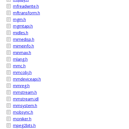
mfreadwrite.h
mftransform.h
mgm.h
mgmtapi.h
midles.h
mimedisp.h
mimeinfo.h
minmax.h
mlang.h
mmc.h
mmcobj.h
mmdeviceapi.h
mmreg.h
mmstream.h
mmstream.idl
mmsystem.h
mobsync.h
moniker.h
mpeg2bits.h