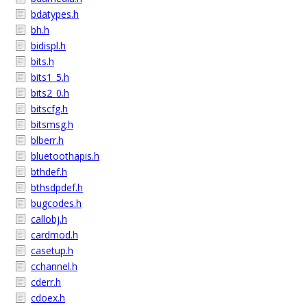
bdatypes.h
bh.h
bidispl.h
bits.h
bits1_5.h
bits2_0.h
bitscfg.h
bitsmsg.h
blberr.h
bluetoothapis.h
bthdef.h
bthsdpdef.h
bugcodes.h
callobj.h
cardmod.h
casetup.h
cchannel.h
cderr.h
cdoex.h