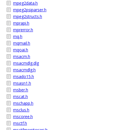
mpeg2data.h
mpeg2psiparser.h
mpeg2structs.h
mprapi.h
mprerror.h
mq.h
mqmail.h
mqoai.h
msacm.h
msacmdlg.dlg
msacmdlg.h
msado15.h
msasn1.h
msber.h
mscat.h
mschapp.h
msclus.h
mscoree.h
msctf.h
msctfmonitorapi.h