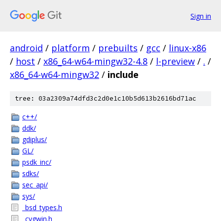
Sign in
android
/
platform
/
prebuilts
/
gcc
/
linux-x86
/
host
/
x86_64-w64-mingw32-4.8
/
l-preview
/
.
/
x86_64-w64-mingw32
/
include
tree: 03a2309a74dfd3c2d0e1c10b5d613b2616bd71ac
c++/
ddk/
gdiplus/
GL/
psdk_inc/
sdks/
sec_api/
sys/
_bsd_types.h
_cygwin.h