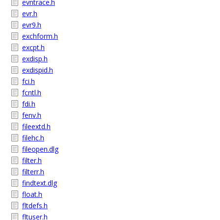
evntrace.h
evr.h
evr9.h
exchform.h
excpt.h
exdisp.h
exdispid.h
fci.h
fcntl.h
fdi.h
fenv.h
fileextd.h
filehc.h
fileopen.dlg
filter.h
filterr.h
findtext.dlg
float.h
fltdefs.h
fltuser.h