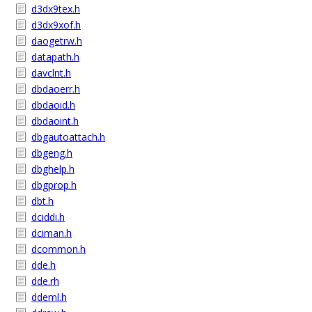
d3dx9tex.h
d3dx9xof.h
daogetrw.h
datapath.h
davclnt.h
dbdaoerr.h
dbdaoid.h
dbdaoint.h
dbgautoattach.h
dbgeng.h
dbghelp.h
dbgprop.h
dbt.h
dciddi.h
dciman.h
dcommon.h
dde.h
dde.rh
ddeml.h