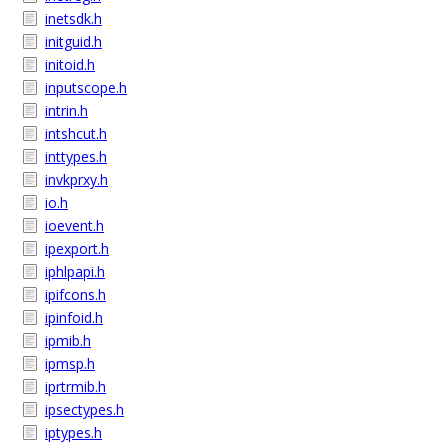
inetsdk.h
initguid.h
initoid.h
inputscope.h
intrin.h
intshcut.h
inttypes.h
invkprxy.h
io.h
ioevent.h
ipexport.h
iphlpapi.h
ipifcons.h
ipinfoid.h
ipmib.h
ipmsp.h
iprtrmib.h
ipsectypes.h
iptypes.h