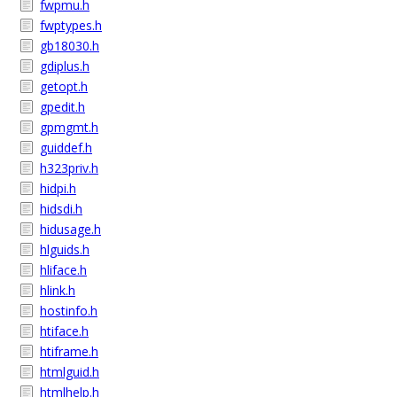
fwpmu.h
fwptypes.h
gb18030.h
gdiplus.h
getopt.h
gpedit.h
gpmgmt.h
guiddef.h
h323priv.h
hidpi.h
hidsdi.h
hidusage.h
hlguids.h
hliface.h
hlink.h
hostinfo.h
htiface.h
htiframe.h
htmlguid.h
htmlhelp.h