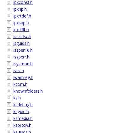
ipxconst.h
ipxrip.h
ipxrtdef.h
ipxsap.h
ipxtfflt.h
iscsidsc.h
isguids.h
issper16.h
issperr.h
isysmon.h
ivec.h
iwamreg.h
kcom.h
knownfolders.h
ks.h
ksdebug.h
ksguid.h
ksmedia.h
ksproxy.h
ksuuids.h