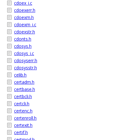
cdoex_i.c
cdoexerr.h
cdoexm.h
cdoexm_i.c
cdoexstr.h
cdonts.h
cdosys.h
cdosys_i.c
cdosyserr.h
cdosysstr.h
celib.h
certadm.h
certbase.h
certbcli.h
certcli.h
certenc.h
certenroll.h
certexit.h
certif.h
certmod.h