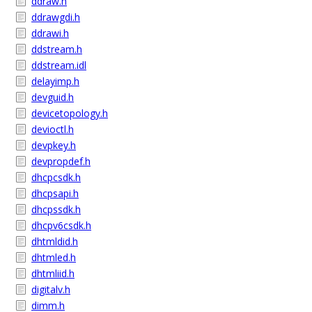
ddraw.h
ddrawgdi.h
ddrawi.h
ddstream.h
ddstream.idl
delayimp.h
devguid.h
devicetopology.h
devioctl.h
devpkey.h
devpropdef.h
dhcpcsdk.h
dhcpsapi.h
dhcpssdk.h
dhcpv6csdk.h
dhtmldid.h
dhtmled.h
dhtmliid.h
digitalv.h
dimm.h