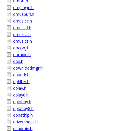
dmort.h
dmplugin.h
dmusbuff.h
dmusicc.h
dmusicf.h
dmusici.h
dmusics.h
docobj.h
domdid.h
dos.h
downloadmgr.h
dpaddr.h
dpfilter.h
dplay.h
dplay8.h
dplobby.h
dplobby8.h
dpnathlp.h
driverspecs.h
dsadmin.h