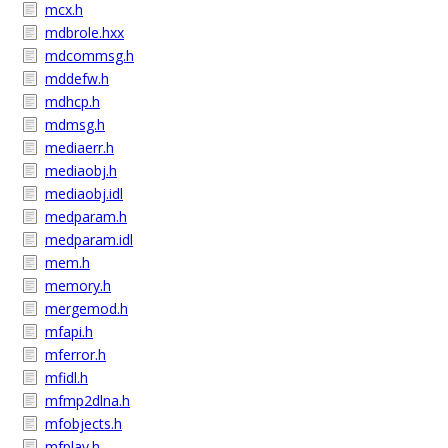
mcx.h
mdbrole.hxx
mdcommsg.h
mddefw.h
mdhcp.h
mdmsg.h
mediaerr.h
mediaobj.h
mediaobj.idl
medparam.h
medparam.idl
mem.h
memory.h
mergemod.h
mfapi.h
mferror.h
mfidl.h
mfmp2dlna.h
mfobjects.h
mfplay.h