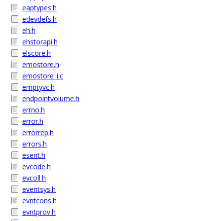
eaptypes.h
edevdefs.h
eh.h
ehstorapi.h
elscore.h
emostore.h
emostore_i.c
emptyvc.h
endpointvolume.h
errno.h
error.h
errorrep.h
errors.h
esent.h
evcode.h
evcoll.h
eventsys.h
evntcons.h
evntprov.h