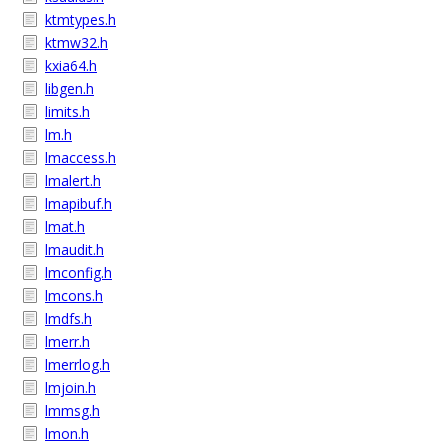
ktmtypes.h
ktmw32.h
kxia64.h
libgen.h
limits.h
lm.h
lmaccess.h
lmalert.h
lmapibuf.h
lmat.h
lmaudit.h
lmconfig.h
lmcons.h
lmdfs.h
lmerr.h
lmerrlog.h
lmjoin.h
lmmsg.h
lmon.h