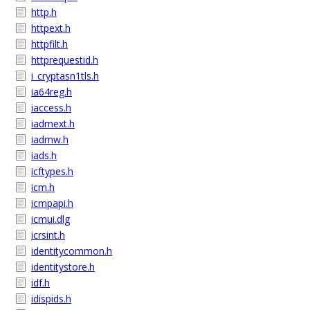
http.h
httpext.h
httpfilt.h
httprequestid.h
i_cryptasn1tls.h
ia64reg.h
iaccess.h
iadmext.h
iadmw.h
iads.h
icftypes.h
icm.h
icmpapi.h
icmui.dlg
icrsint.h
identitycommon.h
identitystore.h
idf.h
idispids.h