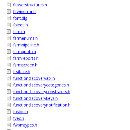
fltuserstructures.h
fltwinerror.h
font.dlg
fpieee.h
fsrm.h
fsrmenums.h
fsrmpipeline.h
fsrmquota.h
fsrmreports.h
fsrmscreen.h
ftsiface.h
functiondiscoveryapi.h
functiondiscoverycategories.h
functiondiscoveryconstraints.h
functiondiscoverykeys.h
functiondiscoverynotification.h
fusion.h
fvec.h
fwpmtypes.h