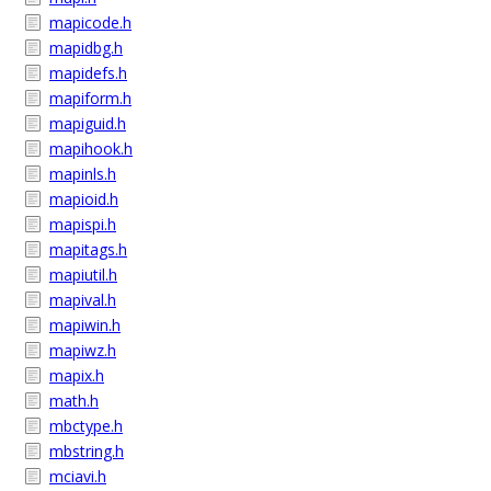
mapicode.h
mapidbg.h
mapidefs.h
mapiform.h
mapiguid.h
mapihook.h
mapinls.h
mapioid.h
mapispi.h
mapitags.h
mapiutil.h
mapival.h
mapiwin.h
mapiwz.h
mapix.h
math.h
mbctype.h
mbstring.h
mciavi.h