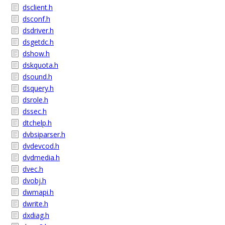
dsclient.h
dsconf.h
dsdriver.h
dsgetdc.h
dshow.h
dskquota.h
dsound.h
dsquery.h
dsrole.h
dssec.h
dtchelp.h
dvbsiparser.h
dvdevcod.h
dvdmedia.h
dvec.h
dvobj.h
dwmapi.h
dwrite.h
dxdiag.h