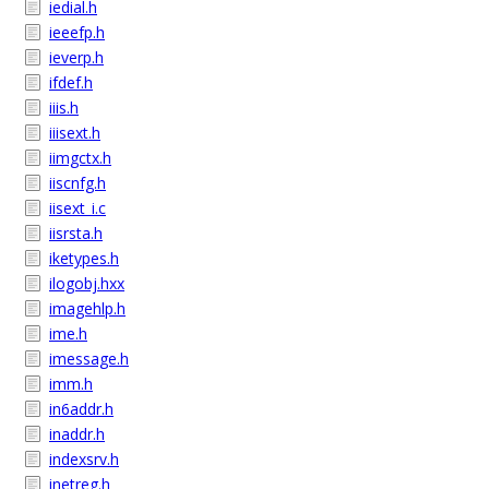
iedial.h
ieeefp.h
ieverp.h
ifdef.h
iiis.h
iiisext.h
iimgctx.h
iiscnfg.h
iisext_i.c
iisrsta.h
iketypes.h
ilogobj.hxx
imagehlp.h
ime.h
imessage.h
imm.h
in6addr.h
inaddr.h
indexsrv.h
inetreg.h