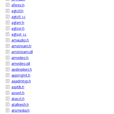
afxres.h
agtctl.h
agtctl_i.c
agterr.h
agtsvr.h
agtsvr_i.c
amaudio.h
amstream.h
amstream.idl
amvideo.h
amvideo.idl
apdevpkey.h
appmgmt.h
aqadmtyp.h
asptlb.h
assert.h
atacct.h
atalkwsh.h
atsmedia.h