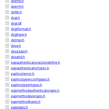
dxerr8.h
dxerr9.h
dxfile.h
dxgi.h
dxgi.idl
dxgiformat.h
dxgitype.h
dxtmpl.h
dxva.h
dxva2api.h
dxvahd.h
eapauthenticatoractiondefine.h
eapauthenticatortypes.h
eaphosterror.h
eaphostpeerconfigapis.h
eaphostpeertypes.h
eapmethodauthenticatorapis.h
eapmethodpeerapis.h
eapmethodtypes.h
eappapis.h