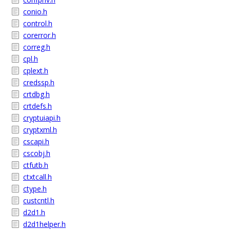
conio.h
control.h
corerror.h
correg.h
cpl.h
cplext.h
credssp.h
crtdbg.h
crtdefs.h
cryptuiapi.h
cryptxml.h
cscapi.h
cscobj.h
ctfutb.h
ctxtcall.h
ctype.h
custcntl.h
d2d1.h
d2d1helper.h