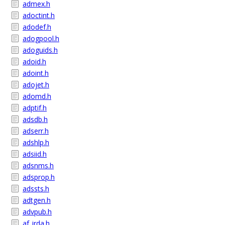
admex.h
adoctint.h
adodef.h
adogpool.h
adoguids.h
adoid.h
adoint.h
adojet.h
adomd.h
adptif.h
adsdb.h
adserr.h
adshlp.h
adsiid.h
adsnms.h
adsprop.h
adssts.h
adtgen.h
advpub.h
af_irda.h