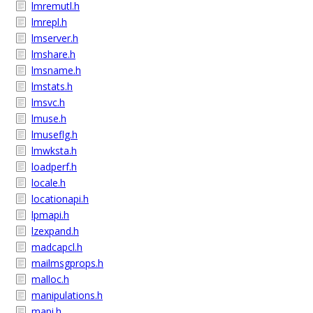
lmremutl.h
lmrepl.h
lmserver.h
lmshare.h
lmsname.h
lmstats.h
lmsvc.h
lmuse.h
lmuseflg.h
lmwksta.h
loadperf.h
locale.h
locationapi.h
lpmapi.h
lzexpand.h
madcapcl.h
mailmsgprops.h
malloc.h
manipulations.h
mapi.h