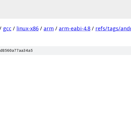
/
gcc
/
linux-x86
/
arm
/
arm-eabi-4.8
/
refs/tags/andr
d8560a77aa34a5