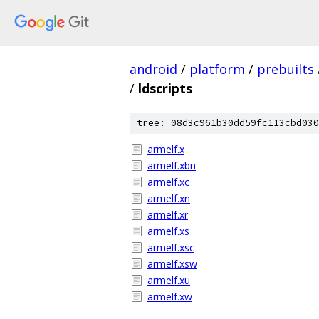
android
/
platform
/
prebuilts
/
ldscripts
tree: 08d3c961b30dd59fc113cbd030
armelf.x
armelf.xbn
armelf.xc
armelf.xn
armelf.xr
armelf.xs
armelf.xsc
armelf.xsw
armelf.xu
armelf.xw