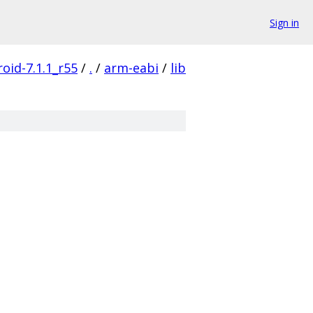
Sign in
oid-7.1.1_r55
/
.
/
arm-eabi
/
lib