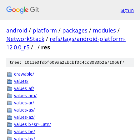
Sign in
android
/
platform
/
packages
/
modules
/
NetworkStack
/
refs/tags/android-platform-
12.0.0_r5
/
.
/
res
tree: 1011e3fdbf609aa22bcbf3c4cc8983b2a71966f7
drawable/
values/
values-af/
values-am/
values-ar/
values-as/
values-az/
values-b+sr+Latn/
values-be/
values-bg/