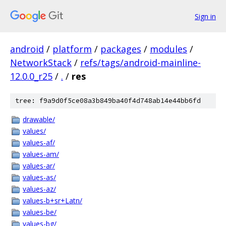
Sign in
android
/
platform
/
packages
/
modules
/
NetworkStack
/
refs/tags/android-mainline-
12.0.0_r25
/
.
/
res
tree: f9a9d0f5ce08a3b849ba40f4d748ab14e44bb6fd
drawable/
values/
values-af/
values-am/
values-ar/
values-as/
values-az/
values-b+sr+Latn/
values-be/
values-bg/