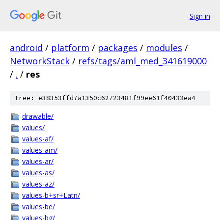
Sign in
android
/
platform
/
packages
/
modules
/
NetworkStack
/
refs/tags/aml_med_341619000
/
.
/
res
tree: e38353ffd7a1350c62723481f99ee61f40433ea4
drawable/
values/
values-af/
values-am/
values-ar/
values-as/
values-az/
values-b+sr+Latn/
values-be/
values-bg/