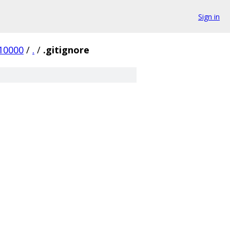
Sign in
10000
/
.
/
.gitignore