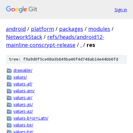
Sign in
android
/
platform
/
packages
/
modules
/
NetworkStack
/
refs/heads/android12-
mainline-conscrypt-release
/
.
/
res
tree: f9a9d0f5ce08a3b849ba40f4d748ab14e44bb6fd
drawable/
values/
values-af/
values-am/
values-ar/
values-as/
values-az/
values-b+sr+Latn/
values-be/
values-bg/