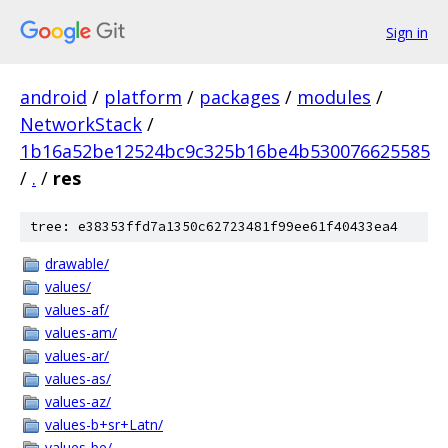
Sign in
android
/
platform
/
packages
/
modules
/
NetworkStack
/
1b16a52be12524bc9c325b16be4b530076625585
/
.
/
res
tree: e38353ffd7a1350c62723481f99ee61f40433ea4
drawable/
values/
values-af/
values-am/
values-ar/
values-as/
values-az/
values-b+sr+Latn/
values-be/