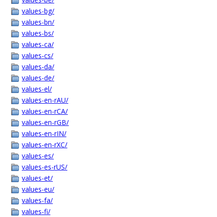
values-bg/
values-bn/
values-bs/
values-ca/
values-cs/
values-da/
values-de/
values-el/
values-en-rAU/
values-en-rCA/
values-en-rGB/
values-en-rIN/
values-en-rXC/
values-es/
values-es-rUS/
values-et/
values-eu/
values-fa/
values-fi/