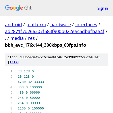
Sign in
android
/
platform
/
hardware
/
interfaces
/
ad2871f7d266307f583f900b022ea45dbafba54f
/
.
/
media
/
res
/
bbb_avc_176x144_300kbps_60fps.info
blob: d88b540ef4bc62ae8d74612e3980922d6d246249
[
file
]
28
128
0
10
128
0
4780
32
33333
960
0
100000
480
0
66666
246
0
50000
264
0
83333
1160
0
166666