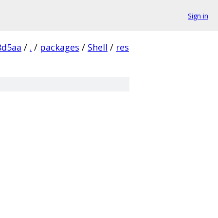
Sign in
8d5aa
/
.
/
packages
/
Shell
/
res