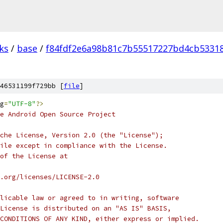
ks
/
base
/
f84fdf2e6a98b81c7b55517227bd4cb5331
46531199f729bb [
file
]
g
=
"UTF-8"
?>
e Android Open Source Project
che License, Version 2.0 (the "License");
ile except in compliance with the License.
of the License at
.org/licenses/LICENSE-2.0
licable law or agreed to in writing, software
License is distributed on an "AS IS" BASIS,
CONDITIONS OF ANY KIND, either express or implied.