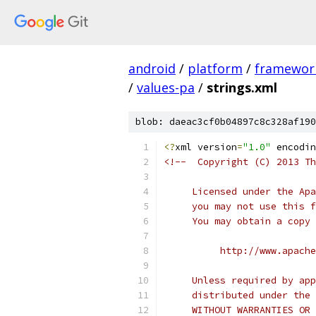
android
/
platform
/
framewor
/
values-pa
/
strings.xml
blob: daeac3cf0b04897c8c328af190
<?
xml version
=
"1.0"
 encodin
<!--  Copyright (C) 2013 Th
     Licensed under the Apa
     you may not use this f
     You may obtain a copy 
          http://www.apache
     Unless required by app
     distributed under the 
     WITHOUT WARRANTIES OR 