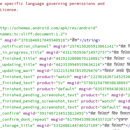
e specific language governing permissions and
License.
ttp://schemas.android.com/apk/res/android"
names:tc:xliff:document:1.2"
>
"
msgid
=
"3701846017049540910"
>
"ਸ਼ੈੱਲ"
</string>
_notification_channel"
msgid
=
"2574150205913861141"
>
"ਬੱਗ ਰ
_in_progress_title"
msgid
=
"4311705936714972757"
>
"ਬੱਗ ਰਿਪੋ
_finished_title"
msgid
=
"4429132808670114081"
>
"ਬੱਗ ਰਿਪੋਰਟ 
<
_updating_title"
msgid
=
"4423539949559634214"
>
"ਬੱਗ ਰਿਪੋਰਟ ਵਿ
_updating_wait"
msgid
=
"3322151947853929470"
>
"ਕਿਰਪਾ ਕਰਕੇ ਉ
_finished_text"
product
=
"watch"
msgid
=
"12236162071452526
_finished_text"
product
=
"tv"
msgid
=
"5758325479058638893"
_finished_text"
product
=
"default"
msgid
=
"835376943838213
_finished_pending_screenshot_text"
product
=
"tv"
msgid
=
"2
_finished_pending_screenshot_text"
product
=
"watch"
msgid
_finished_pending_screenshot_text"
product
=
"default"
msg
_confirm"
msgid
=
"5917407234515812495"
>
"ਬੱਗ ਰਿਪੋਰਟਾਂ ਵਿੱਚ ਸਿਸਟ
_confirm_dont_repeat"
msgid
=
"6179945398364357318"
>
"ਦੁਬਾਰਾ
_storage_title"
msgid
=
"5332488144740527109"
>
"ਬੱਗ ਰਿਪੋਰਟਾਂ"
<