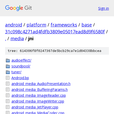
Sign in
android
/
platform
/
frameworks
/
base
/
31c098c4271ad4fdfb3809e05017ead8d9f6580f
/
.
/
media
/
jni
tree: 614306f8f0247367de5bcb29ca7e1d04338bbcea
audioeffect/
soundpool/
tuner/
Android.bp
android_media_AudioPresentation.h
android_media_BufferingParams.h
android_media_ImageReader.cpp
android_media_ImageWriter.cpp
android_media_JetPlayer.cpp
android_media_MediaCodec.cpp