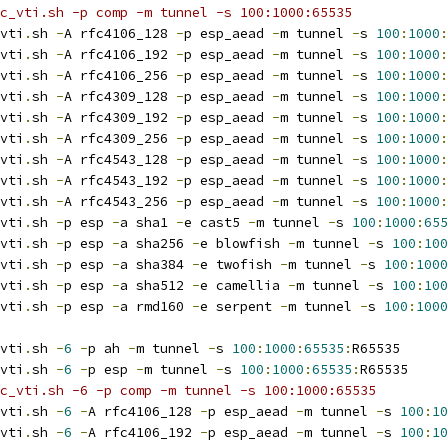
c_vti.sh -p comp -m tunnel -s 100:1000:65535
vti
.
sh 
-
A rfc4106_128 
-
p esp_aead 
-
m tunnel 
-
s 
100
:
1000
:
vti
.
sh 
-
A rfc4106_192 
-
p esp_aead 
-
m tunnel 
-
s 
100
:
1000
:
vti
.
sh 
-
A rfc4106_256 
-
p esp_aead 
-
m tunnel 
-
s 
100
:
1000
:
vti
.
sh 
-
A rfc4309_128 
-
p esp_aead 
-
m tunnel 
-
s 
100
:
1000
:
vti
.
sh 
-
A rfc4309_192 
-
p esp_aead 
-
m tunnel 
-
s 
100
:
1000
:
vti
.
sh 
-
A rfc4309_256 
-
p esp_aead 
-
m tunnel 
-
s 
100
:
1000
:
vti
.
sh 
-
A rfc4543_128 
-
p esp_aead 
-
m tunnel 
-
s 
100
:
1000
:
vti
.
sh 
-
A rfc4543_192 
-
p esp_aead 
-
m tunnel 
-
s 
100
:
1000
:
vti
.
sh 
-
A rfc4543_256 
-
p esp_aead 
-
m tunnel 
-
s 
100
:
1000
:
vti
.
sh 
-
p esp 
-
a sha1 
-
e cast5 
-
m tunnel 
-
s 
100
:
1000
:
655
vti
.
sh 
-
p esp 
-
a sha256 
-
e blowfish 
-
m tunnel 
-
s 
100
:
100
vti
.
sh 
-
p esp 
-
a sha384 
-
e twofish 
-
m tunnel 
-
s 
100
:
1000
vti
.
sh 
-
p esp 
-
a sha512 
-
e camellia 
-
m tunnel 
-
s 
100
:
100
vti
.
sh 
-
p esp 
-
a rmd160 
-
e serpent 
-
m tunnel 
-
s 
100
:
1000
vti
.
sh 
-
6
-
p ah 
-
m tunnel 
-
s 
100
:
1000
:
65535
:
R65535
vti
.
sh 
-
6
-
p esp 
-
m tunnel 
-
s 
100
:
1000
:
65535
:
R65535
c_vti.sh -6 -p comp -m tunnel -s 100:1000:65535
vti
.
sh 
-
6
-
A rfc4106_128 
-
p esp_aead 
-
m tunnel 
-
s 
100
:
10
vti
.
sh 
-
6
-
A rfc4106_192 
-
p esp_aead 
-
m tunnel 
-
s 
100
:
10