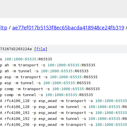
ltp
/
ae77ef017b5153f8ec65bacda418948ce24fb319
73267d2203224a [
file
]
s 
100
:
1000
:
65535
:
R65535
p ah 
-
m transport 
-
s 
100
:
1000
:
65535
:
R65535
p ah 
-
m tunnel 
-
s 
100
:
1000
:
65535
:
R65535
p esp 
-
m transport 
-
s 
100
:
1000
:
65535
:
R65535
p esp 
-
m tunnel 
-
s 
100
:
1000
:
65535
:
R65535
p comp 
-
m transport 
-
s 
100
:
1000
:
65535
:
R65535
p comp 
-
m tunnel 
-
s 
100
:
1000
:
65535
:
R65535
A rfc4106_128 
-
p esp_aead 
-
m transport 
-
s 
100
:
1000
:
65535
A rfc4106_128 
-
p esp_aead 
-
m tunnel 
-
s 
100
:
1000
:
65535
:
R6
A rfc4106_192 
-
p esp_aead 
-
m transport 
-
s 
100
:
1000
:
65535
A rfc4106_192 
-
p esp_aead 
-
m tunnel 
-
s 
100
:
1000
:
65535
:
R6
A rfc4106_256 
-
p esp_aead 
-
m transport 
-
s 
100
:
1000
:
65535