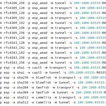
A rfc4106_256 
-
p esp_aead 
-
m tunnel 
-
s 
100
:
1000
:
65535
:
R6
A rfc4309_128 
-
p esp_aead 
-
m transport 
-
s 
100
:
1000
:
65535
A rfc4309_128 
-
p esp_aead 
-
m tunnel 
-
s 
100
:
1000
:
65535
:
R6
A rfc4309_192 
-
p esp_aead 
-
m transport 
-
s 
100
:
1000
:
65535
A rfc4309_192 
-
p esp_aead 
-
m tunnel 
-
s 
100
:
1000
:
65535
:
R6
A rfc4309_256 
-
p esp_aead 
-
m transport 
-
s 
100
:
1000
:
65535
A rfc4309_256 
-
p esp_aead 
-
m tunnel 
-
s 
100
:
1000
:
65535
:
R6
A rfc4543_128 
-
p esp_aead 
-
m transport 
-
s 
100
:
1000
:
65535
A rfc4543_128 
-
p esp_aead 
-
m tunnel 
-
s 
100
:
1000
:
65535
:
R6
A rfc4543_192 
-
p esp_aead 
-
m transport 
-
s 
100
:
1000
:
65535
A rfc4543_192 
-
p esp_aead 
-
m tunnel 
-
s 
100
:
1000
:
65535
:
R6
A rfc4543_256 
-
p esp_aead 
-
m transport 
-
s 
100
:
1000
:
65535
A rfc4543_256 
-
p esp_aead 
-
m tunnel 
-
s 
100
:
1000
:
65535
:
R6
p esp 
-
a sha1 
-
e cast5 
-
m transport 
-
s 
100
:
1000
:
65535
:
R6
p esp 
-
a sha1 
-
e cast5 
-
m tunnel 
-
s 
100
:
1000
:
65535
:
R6553
p esp 
-
a sha256 
-
e blowfish 
-
m transport 
-
s 
100
:
1000
:
655
p esp 
-
a sha256 
-
e blowfish 
-
m tunnel 
-
s 
100
:
1000
:
65535
:
p esp 
-
a sha384 
-
e twofish 
-
m transport 
-
s 
100
:
1000
:
6553
p esp 
-
a sha384 
-
e twofish 
-
m tunnel 
-
s 
100
:
1000
:
65535
:
R
p esp 
-
a sha512 
-
e camellia 
-
m transport 
-
s 
100
:
1000
:
655
p esp 
-
a sha512 
-
e camellia 
-
m tunnel 
-
s 
100
:
1000
:
65535
: