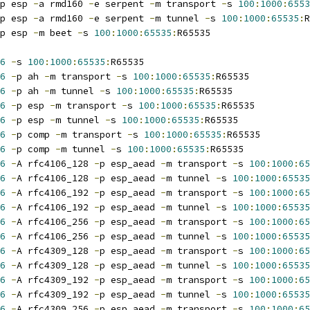
p esp 
-
a rmd160 
-
e serpent 
-
m transport 
-
s 
100
:
1000
:
6553
p esp 
-
a rmd160 
-
e serpent 
-
m tunnel 
-
s 
100
:
1000
:
65535
:
R
p esp 
-
m beet 
-
s 
100
:
1000
:
65535
:
R65535
6
-
s 
100
:
1000
:
65535
:
R65535
6
-
p ah 
-
m transport 
-
s 
100
:
1000
:
65535
:
R65535
6
-
p ah 
-
m tunnel 
-
s 
100
:
1000
:
65535
:
R65535
6
-
p esp 
-
m transport 
-
s 
100
:
1000
:
65535
:
R65535
6
-
p esp 
-
m tunnel 
-
s 
100
:
1000
:
65535
:
R65535
6
-
p comp 
-
m transport 
-
s 
100
:
1000
:
65535
:
R65535
6
-
p comp 
-
m tunnel 
-
s 
100
:
1000
:
65535
:
R65535
6
-
A rfc4106_128 
-
p esp_aead 
-
m transport 
-
s 
100
:
1000
:
65
6
-
A rfc4106_128 
-
p esp_aead 
-
m tunnel 
-
s 
100
:
1000
:
65535
6
-
A rfc4106_192 
-
p esp_aead 
-
m transport 
-
s 
100
:
1000
:
65
6
-
A rfc4106_192 
-
p esp_aead 
-
m tunnel 
-
s 
100
:
1000
:
65535
6
-
A rfc4106_256 
-
p esp_aead 
-
m transport 
-
s 
100
:
1000
:
65
6
-
A rfc4106_256 
-
p esp_aead 
-
m tunnel 
-
s 
100
:
1000
:
65535
6
-
A rfc4309_128 
-
p esp_aead 
-
m transport 
-
s 
100
:
1000
:
65
6
-
A rfc4309_128 
-
p esp_aead 
-
m tunnel 
-
s 
100
:
1000
:
65535
6
-
A rfc4309_192 
-
p esp_aead 
-
m transport 
-
s 
100
:
1000
:
65
6
-
A rfc4309_192 
-
p esp_aead 
-
m tunnel 
-
s 
100
:
1000
:
65535
6
-
A rfc4309_256 
-
p esp_aead 
-
m transport 
-
s 
100
:
1000
:
65