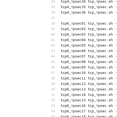
tcp4_ipsec34 tcp_ipsec
.
sh 
-
tcp4_ipsec35 tcp_ipsec
.
sh 
-
tcp4_ipsec36 tcp_ipsec
.
sh 
-
tcp6_ipsec01 tcp_ipsec
.
sh 
-
tcp6_ipsec02 tcp_ipsec
.
sh 
-
tcp6_ipsec03 tcp_ipsec
.
sh 
-
tcp6_ipsec04 tcp_ipsec
.
sh 
-
tcp6_ipsec05 tcp_ipsec
.
sh 
-
tcp6_ipsec06 tcp_ipsec
.
sh 
-
tcp6_ipsec07 tcp_ipsec
.
sh 
-
tcp6_ipsec08 tcp_ipsec
.
sh 
-
tcp6_ipsec09 tcp_ipsec
.
sh 
-
tcp6_ipsec10 tcp_ipsec
.
sh 
-
tcp6_ipsec11 tcp_ipsec
.
sh 
-
tcp6_ipsec12 tcp_ipsec
.
sh 
-
tcp6_ipsec13 tcp_ipsec
.
sh 
-
tcp6_ipsec14 tcp_ipsec
.
sh 
-
tcp6_ipsec15 tcp_ipsec
.
sh 
-
tcp6_ipsec16 tcp_ipsec
.
sh 
-
tcp6_ipsec17 tcp_ipsec
.
sh 
-
tcp6_ipsec18 tcp_ipsec
.
sh 
-