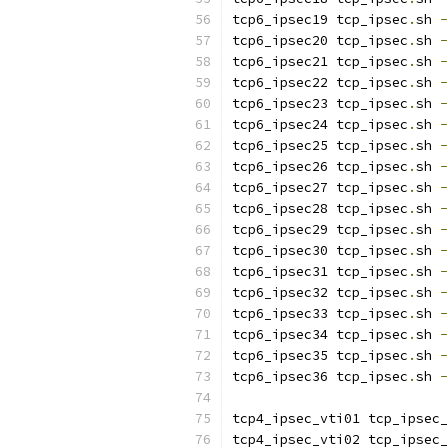
tcp6_ipsec19 tcp_ipsec
.
sh 
-
tcp6_ipsec20 tcp_ipsec
.
sh 
-
tcp6_ipsec21 tcp_ipsec
.
sh 
-
tcp6_ipsec22 tcp_ipsec
.
sh 
-
tcp6_ipsec23 tcp_ipsec
.
sh 
-
tcp6_ipsec24 tcp_ipsec
.
sh 
-
tcp6_ipsec25 tcp_ipsec
.
sh 
-
tcp6_ipsec26 tcp_ipsec
.
sh 
-
tcp6_ipsec27 tcp_ipsec
.
sh 
-
tcp6_ipsec28 tcp_ipsec
.
sh 
-
tcp6_ipsec29 tcp_ipsec
.
sh 
-
tcp6_ipsec30 tcp_ipsec
.
sh 
-
tcp6_ipsec31 tcp_ipsec
.
sh 
-
tcp6_ipsec32 tcp_ipsec
.
sh 
-
tcp6_ipsec33 tcp_ipsec
.
sh 
-
tcp6_ipsec34 tcp_ipsec
.
sh 
-
tcp6_ipsec35 tcp_ipsec
.
sh 
-
tcp6_ipsec36 tcp_ipsec
.
sh 
-
tcp4_ipsec_vti01 tcp_ipsec_
tcp4_ipsec_vti02 tcp_ipsec_