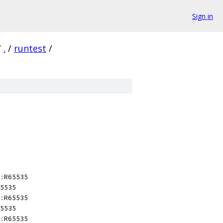
Sign in
/
.
/
runtest
/
:
R65535
5535
:
R65535
5535
:
R65535