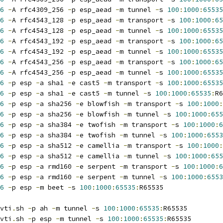
6
-
A rfc4309_256 
-
p esp_aead 
-
m tunnel 
-
s 
100
:
1000
:
65535
6
-
A rfc4543_128 
-
p esp_aead 
-
m transport 
-
s 
100
:
1000
:
65
6
-
A rfc4543_128 
-
p esp_aead 
-
m tunnel 
-
s 
100
:
1000
:
65535
6
-
A rfc4543_192 
-
p esp_aead 
-
m transport 
-
s 
100
:
1000
:
65
6
-
A rfc4543_192 
-
p esp_aead 
-
m tunnel 
-
s 
100
:
1000
:
65535
6
-
A rfc4543_256 
-
p esp_aead 
-
m transport 
-
s 
100
:
1000
:
65
6
-
A rfc4543_256 
-
p esp_aead 
-
m tunnel 
-
s 
100
:
1000
:
65535
6
-
p esp 
-
a sha1 
-
e cast5 
-
m transport 
-
s 
100
:
1000
:
65535
6
-
p esp 
-
a sha1 
-
e cast5 
-
m tunnel 
-
s 
100
:
1000
:
65535
:
R6
6
-
p esp 
-
a sha256 
-
e blowfish 
-
m transport 
-
s 
100
:
1000
:
6
-
p esp 
-
a sha256 
-
e blowfish 
-
m tunnel 
-
s 
100
:
1000
:
655
6
-
p esp 
-
a sha384 
-
e twofish 
-
m transport 
-
s 
100
:
1000
:
6
6
-
p esp 
-
a sha384 
-
e twofish 
-
m tunnel 
-
s 
100
:
1000
:
6553
6
-
p esp 
-
a sha512 
-
e camellia 
-
m transport 
-
s 
100
:
1000
:
6
-
p esp 
-
a sha512 
-
e camellia 
-
m tunnel 
-
s 
100
:
1000
:
655
6
-
p esp 
-
a rmd160 
-
e serpent 
-
m transport 
-
s 
100
:
1000
:
6
6
-
p esp 
-
a rmd160 
-
e serpent 
-
m tunnel 
-
s 
100
:
1000
:
6553
6
-
p esp 
-
m beet 
-
s 
100
:
1000
:
65535
:
R65535
vti
.
sh 
-
p ah 
-
m tunnel 
-
s 
100
:
1000
:
65535
:
R65535
vti
.
sh 
-
p esp 
-
m tunnel 
-
s 
100
:
1000
:
65535
:
R65535