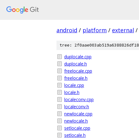
android
/
platform
/
external
/
tree: 2f0aae003ab519a6388826df18
duplocale.cpp
duplocale.h
freelocale.cpp
freelocale.h
locale.cpp
locale.h
localeconv.cpp
localeconv.h
newlocale.cpp
newlocale.h
setlocale.cpp
setlocale.h