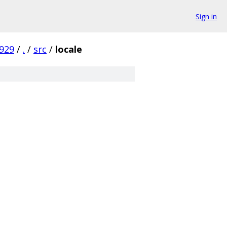
Sign in
929
/
.
/
src
/
locale