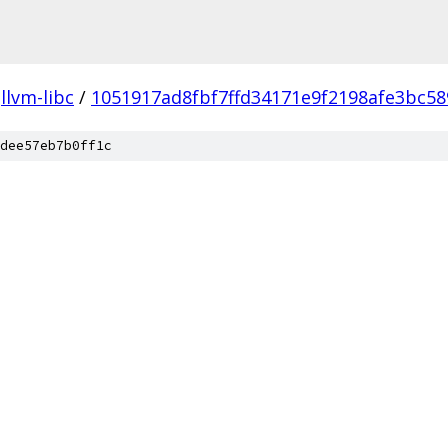
llvm-libc
/
1051917ad8fbf7ffd34171e9f2198afe3bc58
dee57eb7b0ff1c