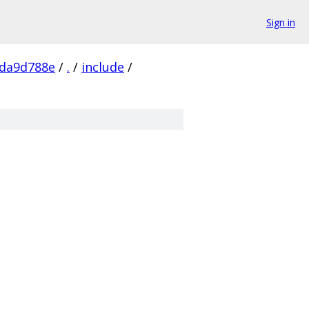
Sign in
dda9d788e
/
.
/
include
/