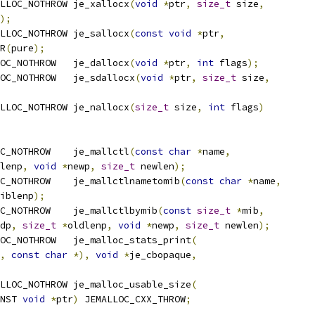
 JEMALLOC_NOTHROW	je_xallocx
(
void
*
ptr
,
size_t
 size
,
);
 JEMALLOC_NOTHROW	je_sallocx
(
const
void
*
ptr
,
R
(
pure
);
 JEMALLOC_NOTHROW	je_dallocx
(
void
*
ptr
,
int
 flags
);
 JEMALLOC_NOTHROW	je_sdallocx
(
void
*
ptr
,
size_t
 size
,
 JEMALLOC_NOTHROW	je_nallocx
(
size_t
 size
,
int
 flags
)
 JEMALLOC_NOTHROW	je_mallctl
(
const
char
*
name
,
lenp
,
void
*
newp
,
size_t
 newlen
);
 JEMALLOC_NOTHROW	je_mallctlnametomib
(
const
char
*
name
,
iblenp
);
 JEMALLOC_NOTHROW	je_mallctlbymib
(
const
size_t
*
mib
,
dp
,
size_t
*
oldlenp
,
void
*
newp
,
size_t
 newlen
);
 JEMALLOC_NOTHROW	je_malloc_stats_print
(
,
const
char
*),
void
*
je_cbopaque
,
 JEMALLOC_NOTHROW	je_malloc_usable_size
(
NST 
void
*
ptr
)
 JEMALLOC_CXX_THROW
;