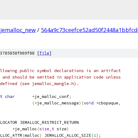
jemalloc_new
/
564a9c73ceefce52ad50f2448a1bbfc
3785858f069f88 [
file
]
llowing public symbol declarations is an artifact
 and should be omitted in application code unless
defined (see jemalloc_mangle.h).
t
char
*
je_malloc_conf
;
(*
je_malloc_message
)(
void
*
cbopaque
,
LOCATOR JEMALLOC_RESTRICT_RETURN
LLOC_NOTHROW	
*
je_malloc
(
size_t
 size
)
LLOC_ATTR
(
malloc
)
 JEMALLOC_ALLOC_SIZE
(
1
);