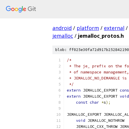
android
/
platform
/
external
/
jemalloc
/
jemalloc_protos.h
blob: ff025e30fa72d917b252842190
/*
 * The je_ prefix on the fo
 * of namespace management,
 * JEMALLOC_NO_DEMANGLE is 
 */
extern
 JEMALLOC_EXPORT 
cons
extern
 JEMALLOC_EXPORT 
void
const
char
*
s
);
JEMALLOC_EXPORT JEMALLOC_AL
void
 JEMA
    JEMALLOC_CXX_THROW JEMA