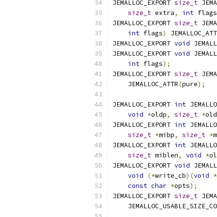
JEMALLOC_EXPORT 
size_t
size_t
 extra
,
int
 flags
JEMALLOC_EXPORT 
size_t
int
 flags
)
 JEMALLOC_ATT
JEMALLOC_EXPORT 
void
JEMALLOC_EXPORT 
void
int
 flags
);
JEMALLOC_EXPORT 
size_t
    JEMALLOC_ATTR
(
pure
);
JEMALLOC_EXPORT 
int
void
*
oldp
,
size_t
*
old
JEMALLOC_EXPORT 
int
size_t
*
mibp
,
size_t
*
m
JEMALLOC_EXPORT 
int
size_t
 miblen
,
void
*
ol
JEMALLOC_EXPORT 
void
void
(*
write_cb
)(
void
*
const
char
*
opts
);
JEMALLOC_EXPORT 
size_t
    JEMALLOC_USABLE_SIZE_CO