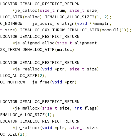
LOCATOR JEMALLOC_RESTRICT_RETURN
LLOC_NOTHROW	
*
je_calloc
(
size_t
 num
,
size_t
 size
)
LLOC_ATTR
(
malloc
)
 JEMALLOC_ALLOC_SIZE2
(
1
,
2
);
 JEMALLOC_NOTHROW	je_posix_memalign
(
void
**
memptr
,
t
 size
)
 JEMALLOC_CXX_THROW JEMALLOC_ATTR
(
nonnull
(
1
));
LOCATOR JEMALLOC_RESTRICT_RETURN
LLOC_NOTHROW	
*
je_aligned_alloc
(
size_t
 alignment
,
XX_THROW JEMALLOC_ATTR
(
malloc
)
LOCATOR JEMALLOC_RESTRICT_RETURN
LLOC_NOTHROW	
*
je_realloc
(
void
*
ptr
,
size_t
 size
)
LLOC_ALLOC_SIZE
(
2
);
 JEMALLOC_NOTHROW	je_free
(
void
*
ptr
)
LOCATOR JEMALLOC_RESTRICT_RETURN
LLOC_NOTHROW	
*
je_mallocx
(
size_t
 size
,
int
 flags
)
EMALLOC_ALLOC_SIZE
(
1
);
LOCATOR JEMALLOC_RESTRICT_RETURN
LLOC_NOTHROW	
*
je_rallocx
(
void
*
ptr
,
size_t
 size
,
OC_SIZE
(
2
);