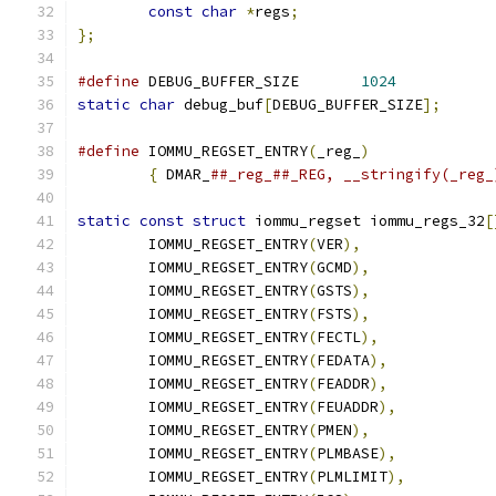
const
char
*
regs
;
};
#define
 DEBUG_BUFFER_SIZE	
1024
static
char
 debug_buf
[
DEBUG_BUFFER_SIZE
];
#define
 IOMMU_REGSET_ENTRY
(
_reg_
)
{
 DMAR_
##_reg_##_REG, __stringify(_reg_
static
const
struct
 iommu_regset iommu_regs_32
[
	IOMMU_REGSET_ENTRY
(
VER
),
	IOMMU_REGSET_ENTRY
(
GCMD
),
	IOMMU_REGSET_ENTRY
(
GSTS
),
	IOMMU_REGSET_ENTRY
(
FSTS
),
	IOMMU_REGSET_ENTRY
(
FECTL
),
	IOMMU_REGSET_ENTRY
(
FEDATA
),
	IOMMU_REGSET_ENTRY
(
FEADDR
),
	IOMMU_REGSET_ENTRY
(
FEUADDR
),
	IOMMU_REGSET_ENTRY
(
PMEN
),
	IOMMU_REGSET_ENTRY
(
PLMBASE
),
	IOMMU_REGSET_ENTRY
(
PLMLIMIT
),