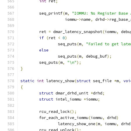
int
 ret
;
	seq_printf
(
m
,
"IOMMU: %s Register Base 
		   iommu
->
name
,
 drhd
->
reg_base_
	ret 
=
 dmar_latency_snapshot
(
iommu
,
 debu
if
(
ret 
<
0
)
		seq_puts
(
m
,
"Failed to get late
else
		seq_puts
(
m
,
 debug_buf
);
	seq_puts
(
m
,
"\n"
);
}
static
int
 latency_show
(
struct
 seq_file 
*
m
,
voi
{
struct
 dmar_drhd_unit 
*
drhd
;
struct
 intel_iommu 
*
iommu
;
	rcu_read_lock
();
	for_each_active_iommu
(
iommu
,
 drhd
)
		latency_show_one
(
m
,
 iommu
,
 drhd
	rcu_read_unlock
();