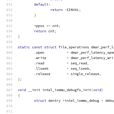
default
:
return
-
EINVAL
;
}
*
ppos 
+=
 cnt
;
return
 cnt
;
}
static
const
struct
 file_operations dmar_perf_l
.
open		
=
 dmar_perf_latency_ope
.
write		
=
 dmar_perf_latency_wri
.
read		
=
 seq_read
,
.
llseek		
=
 seq_lseek
,
.
release	
=
 single_release
,
};
void
 __init intel_iommu_debugfs_init
(
void
)
{
struct
 dentry 
*
intel_iommu_debug 
=
 debu