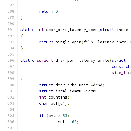
return
0
;
}
static
int
 dmar_perf_latency_open
(
struct
 inode 
{
return
 single_open
(
filp
,
 latency_show
,
 
}
static
ssize_t
 dmar_perf_latency_write
(
struct
 f
const
ch
size_t
 c
{
struct
 dmar_drhd_unit 
*
drhd
;
struct
 intel_iommu 
*
iommu
;
int
 counting
;
char
 buf
[
64
];
if
(
cnt 
>
63
)
		cnt 
=
63
;