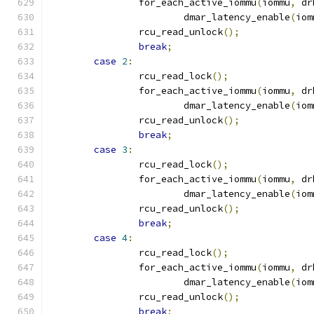
		for_each_active_iommu
(
iommu
,
 dr
			dmar_latency_enable
(
iom
		rcu_read_unlock
();
break
;
case
2
:
		rcu_read_lock
();
		for_each_active_iommu
(
iommu
,
 dr
			dmar_latency_enable
(
iom
		rcu_read_unlock
();
break
;
case
3
:
		rcu_read_lock
();
		for_each_active_iommu
(
iommu
,
 dr
			dmar_latency_enable
(
iom
		rcu_read_unlock
();
break
;
case
4
:
		rcu_read_lock
();
		for_each_active_iommu
(
iommu
,
 dr
			dmar_latency_enable
(
iom
		rcu_read_unlock
();
break
;