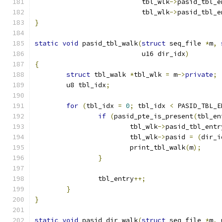
			   tbl_wlk
->
pasid_tbl_e
			   tbl_wlk
->
pasid_tbl_e
}
static
void
 pasid_tbl_walk
(
struct
 seq_file 
*
m
,
			   u16 dir_idx
)
{
struct
 tbl_walk 
*
tbl_wlk 
=
 m
->
private
;
	u8 tbl_idx
;
for
(
tbl_idx 
=
0
;
 tbl_idx 
<
 PASID_TBL_E
if
(
pasid_pte_is_present
(
tbl_en
			tbl_wlk
->
pasid_tbl_entr
			tbl_wlk
->
pasid 
=
(
dir_i
			print_tbl_walk
(
m
);
}
		tbl_entry
++;
}
}
static
void
 pasid_dir_walk
(
struct
 seq_file 
*
m
,
 