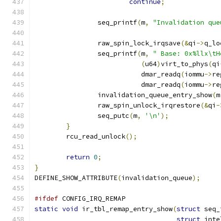
continue
;
		seq_printf
(
m
,
"Invalidation que
		raw_spin_lock_irqsave
(&
qi
->
q_lo
		seq_printf
(
m
,
" Base: 0x%llx\tH
(
u64
)
virt_to_phys
(
qi
			   dmar_readq
(
iommu
->
re
			   dmar_readq
(
iommu
->
re
		invalidation_queue_entry_show
(
m
		raw_spin_unlock_irqrestore
(&
qi
-
		seq_putc
(
m
,
'\n'
);
}
	rcu_read_unlock
();
return
0
;
}
DEFINE_SHOW_ATTRIBUTE
(
invalidation_queue
);
#ifdef
 CONFIG_IRQ_REMAP
static
void
 ir_tbl_remap_entry_show
(
struct
 seq_
struct
 inte