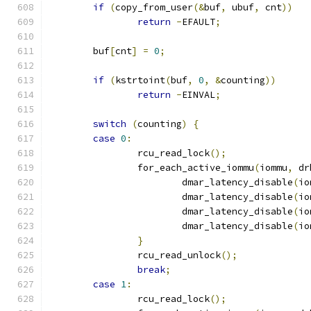
if
(
copy_from_user
(&
buf
,
 ubuf
,
 cnt
))
return
-
EFAULT
;
	buf
[
cnt
]
=
0
;
if
(
kstrtoint
(
buf
,
0
,
&
counting
))
return
-
EINVAL
;
switch
(
counting
)
{
case
0
:
		rcu_read_lock
();
		for_each_active_iommu
(
iommu
,
 dr
			dmar_latency_disable
(
io
			dmar_latency_disable
(
io
			dmar_latency_disable
(
io
			dmar_latency_disable
(
io
}
		rcu_read_unlock
();
break
;
case
1
:
		rcu_read_lock
();