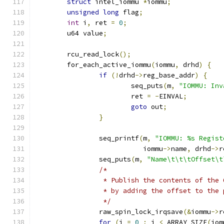
struct
 intel_iommu 
*
iommu
;
unsigned
long
 flag
;
int
 i
,
 ret 
=
0
;
	u64 value
;
	rcu_read_lock
();
	for_each_active_iommu
(
iommu
,
 drhd
)
{
if
(!
drhd
->
reg_base_addr
)
{
			seq_puts
(
m
,
"IOMMU: Inv
			ret 
=
-
EINVAL
;
goto
 out
;
}
		seq_printf
(
m
,
"IOMMU: %s Regist
			   iommu
->
name
,
 drhd
->
r
		seq_puts
(
m
,
"Name\t\t\tOffset\t
/*
		 * Publish the contents of the
		 * by adding the offset to the
		 */
		raw_spin_lock_irqsave
(&
iommu
->
r
for
(
i 
=
0
;
 i 
<
 ARRAY_SIZE
(
iom