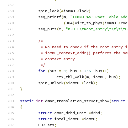
	spin_lock
(&
iommu
->
lock
);
	seq_printf
(
m
,
"IOMMU %s: Root Table Add
(
u64
)
virt_to_phys
(
iommu
->
roo
	seq_puts
(
m
,
"B.D.F\tRoot_entry\t\t\t\tC
/*
	 * No need to check if the root entry 
	 * iommu_context_addr() performs the s
	 * context entry.
	 */
for
(
bus 
=
0
;
 bus 
<
256
;
 bus
++)
		ctx_tbl_walk
(
m
,
 iommu
,
 bus
);
	spin_unlock
(&
iommu
->
lock
);
}
static
int
 dmar_translation_struct_show
(
struct
 
{
struct
 dmar_drhd_unit 
*
drhd
;
struct
 intel_iommu 
*
iommu
;
	u32 sts
;