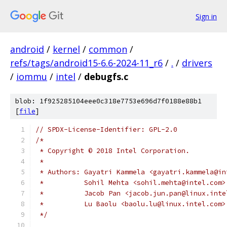
Sign in
android
/
kernel
/
common
/
refs/tags/android15-6.6-2024-11_r6
/
.
/
drivers
/
iommu
/
intel
/
debugfs.c
blob: 1f925285104eee0c318e7753e696d7f0188e88b1
[
file
]
// SPDX-License-Identifier: GPL-2.0
/*
 * Copyright © 2018 Intel Corporation.
 *
 * Authors: Gayatri Kammela <gayatri.kammela@in
 *	    Sohil Mehta <sohil.mehta@intel.com>
 *	    Jacob Pan <jacob.jun.pan@linux.int
 *	    Lu Baolu <baolu.lu@linux.intel.com>
 */