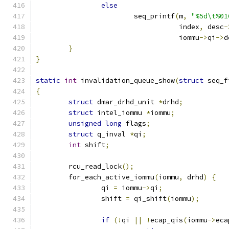
else
			seq_printf
(
m
,
"%5d\t%01
				   index
,
 desc
-
				   iommu
->
qi
->
d
}
}
static
int
 invalidation_queue_show
(
struct
 seq_f
{
struct
 dmar_drhd_unit 
*
drhd
;
struct
 intel_iommu 
*
iommu
;
unsigned
long
 flags
;
struct
 q_inval 
*
qi
;
int
 shift
;
	rcu_read_lock
();
	for_each_active_iommu
(
iommu
,
 drhd
)
{
		qi 
=
 iommu
->
qi
;
		shift 
=
 qi_shift
(
iommu
);
if
(!
qi 
||
!
ecap_qis
(
iommu
->
eca