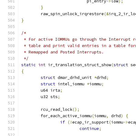
			   pi_entry
->
low
);
}
	raw_spin_unlock_irqrestore
(&
irq_2_ir_lo
}
/*
 * For active IOMMUs go through the Interrupt r
 * table and print valid entries in a table for
 * Remapped and Posted Interrupts.
 */
static
int
 ir_translation_struct_show
(
struct
 se
{
struct
 dmar_drhd_unit 
*
drhd
;
struct
 intel_iommu 
*
iommu
;
	u64 irta
;
	u32 sts
;
	rcu_read_lock
();
	for_each_active_iommu
(
iommu
,
 drhd
)
{
if
(!
ecap_ir_support
(
iommu
->
eca
continue
;