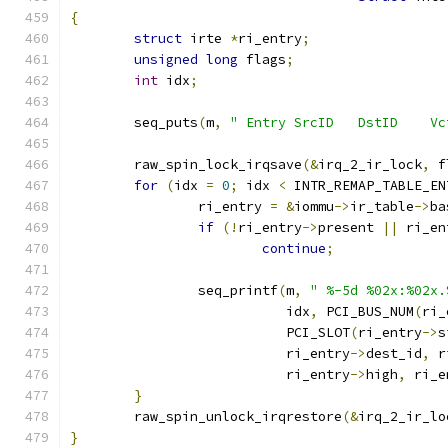
{
struct
 irte 
*
ri_entry
;
unsigned
long
 flags
;
int
 idx
;
	seq_puts
(
m
,
" Entry SrcID   DstID    Vc
	raw_spin_lock_irqsave
(&
irq_2_ir_lock
,
 f
for
(
idx 
=
0
;
 idx 
<
 INTR_REMAP_TABLE_EN
		ri_entry 
=
&
iommu
->
ir_table
->
ba
if
(!
ri_entry
->
present 
||
 ri_en
continue
;
		seq_printf
(
m
,
" %-5d %02x:%02x.
			   idx
,
 PCI_BUS_NUM
(
ri_
			   PCI_SLOT
(
ri_entry
->
s
			   ri_entry
->
dest_id
,
 r
			   ri_entry
->
high
,
 ri_e
}
	raw_spin_unlock_irqrestore
(&
irq_2_ir_lo
}