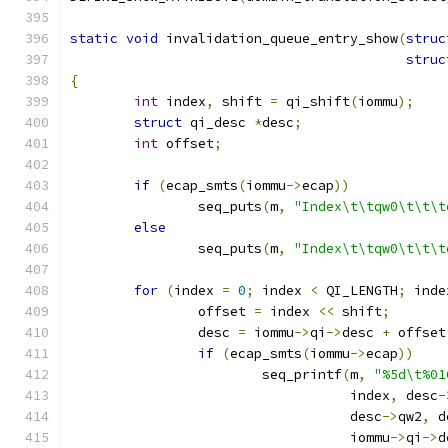
static
void
 invalidation_queue_entry_show
(
struc
struc
{
int
 index
,
 shift 
=
 qi_shift
(
iommu
);
struct
 qi_desc 
*
desc
;
int
 offset
;
if
(
ecap_smts
(
iommu
->
ecap
))
		seq_puts
(
m
,
"Index\t\tqw0\t\t\t
else
		seq_puts
(
m
,
"Index\t\tqw0\t\t\t
for
(
index 
=
0
;
 index 
<
 QI_LENGTH
;
 inde
		offset 
=
 index 
<<
 shift
;
		desc 
=
 iommu
->
qi
->
desc 
+
 offset
if
(
ecap_smts
(
iommu
->
ecap
))
			seq_printf
(
m
,
"%5d\t%01
				   index
,
 desc
-
				   desc
->
qw2
,
 d
				   iommu
->
qi
->
d