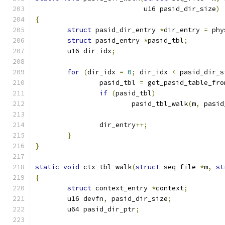
			   u16 pasid_dir_size
)
{
struct
 pasid_dir_entry 
*
dir_entry 
=
 phy
struct
 pasid_entry 
*
pasid_tbl
;
	u16 dir_idx
;
for
(
dir_idx 
=
0
;
 dir_idx 
<
 pasid_dir_s
		pasid_tbl 
=
 get_pasid_table_fro
if
(
pasid_tbl
)
			pasid_tbl_walk
(
m
,
 pasid
		dir_entry
++;
}
}
static
void
 ctx_tbl_walk
(
struct
 seq_file 
*
m
,
st
{
struct
 context_entry 
*
context
;
	u16 devfn
,
 pasid_dir_size
;
	u64 pasid_dir_ptr
;