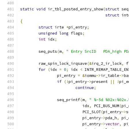
static
void
 ir_tbl_posted_entry_show
(
struct
 seq
struct
 int
{
struct
 irte 
*
pi_entry
;
unsigned
long
 flags
;
int
 idx
;
	seq_puts
(
m
,
" Entry SrcID   PDA_high PD
	raw_spin_lock_irqsave
(&
irq_2_ir_lock
,
 f
for
(
idx 
=
0
;
 idx 
<
 INTR_REMAP_TABLE_EN
		pi_entry 
=
&
iommu
->
ir_table
->
ba
if
(!
pi_entry
->
present 
||
!
pi_e
continue
;
		seq_printf
(
m
,
" %-5d %02x:%02x.
			   idx
,
 PCI_BUS_NUM
(
pi_
			   PCI_SLOT
(
pi_entry
->
s
			   pi_entry
->
pda_h
,
 pi_
			   pi_entry
->
vector
,
 pi