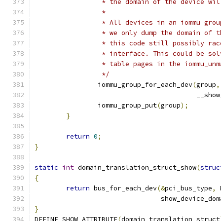
		 * the domain of the device wi
		 *
		 * All devices in an iommu gro
		 * we only dump the domain of 
		 * this code still possibly ra
		 * interface. This could be so
		 * table pages in the iommu_un
		 */
		iommu_group_for_each_dev
(
group
,
					 __
		iommu_group_put
(
group
);
}
return
0
;
}
static
int
 domain_translation_struct_show
(
struc
{
return
 bus_for_each_dev
(&
pci_bus_type
,
 
				show_device_d
}
DEFINE_SHOW_ATTRIBUTE
(
domain_translation_struct