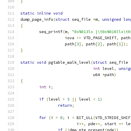
}
static
inline
void
dump_page_info
(
struct
 seq_file 
*
m
,
unsigned
lon
{
	seq_printf
(
m
,
"0x%013lx |\t0x%016llx\t0
		   iova 
>>
 VTD_PAGE_SHIFT
,
 path
		   path
[
3
],
 path
[
2
],
 path
[
1
]);
}
static
void
 pgtable_walk_level
(
struct
 seq_file 
int
 level
,
unsig
			       u64 
*
path
)
{
int
 i
;
if
(
level 
>
5
||
 level 
<
1
)
return
;
for
(
i 
=
0
;
 i 
<
 BIT_ULL
(
VTD_STRIDE_SHIF
			i
++,
 pde
++,
 start 
+=
 le
if
(!
dma_pte_present
(
pde
))