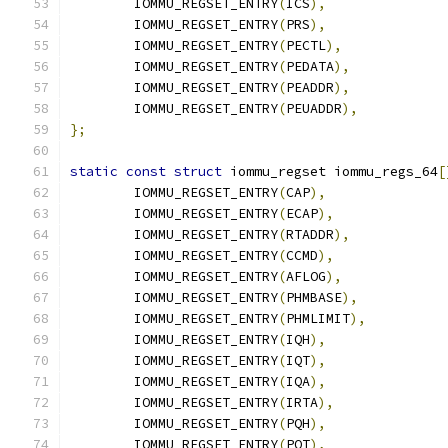
	IOMMU_REGSET_ENTRY
(
ICS
),
	IOMMU_REGSET_ENTRY
(
PRS
),
	IOMMU_REGSET_ENTRY
(
PECTL
),
	IOMMU_REGSET_ENTRY
(
PEDATA
),
	IOMMU_REGSET_ENTRY
(
PEADDR
),
	IOMMU_REGSET_ENTRY
(
PEUADDR
),
};
static
const
struct
 iommu_regset iommu_regs_64
[
	IOMMU_REGSET_ENTRY
(
CAP
),
	IOMMU_REGSET_ENTRY
(
ECAP
),
	IOMMU_REGSET_ENTRY
(
RTADDR
),
	IOMMU_REGSET_ENTRY
(
CCMD
),
	IOMMU_REGSET_ENTRY
(
AFLOG
),
	IOMMU_REGSET_ENTRY
(
PHMBASE
),
	IOMMU_REGSET_ENTRY
(
PHMLIMIT
),
	IOMMU_REGSET_ENTRY
(
IQH
),
	IOMMU_REGSET_ENTRY
(
IQT
),
	IOMMU_REGSET_ENTRY
(
IQA
),
	IOMMU_REGSET_ENTRY
(
IRTA
),
	IOMMU_REGSET_ENTRY
(
PQH
),
	IOMMU_REGSET_ENTRY
(
PQT
),