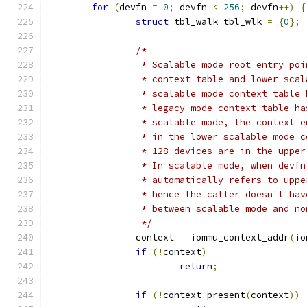
for
(
devfn 
=
0
;
 devfn 
<
256
;
 devfn
++)
{
struct
 tbl_walk tbl_wlk 
=
{
0
};
/*
		 * Scalable mode root entry po
		 * context table and lower sca
		 * scalable mode context table
		 * legacy mode context table h
		 * scalable mode, the context 
		 * in the lower scalable mode 
		 * 128 devices are in the uppe
		 * In scalable mode, when devf
		 * automatically refers to upp
		 * hence the caller doesn't ha
		 * between scalable mode and n
		 */
		context 
=
 iommu_context_addr
(
io
if
(!
context
)
return
;
if
(!
context_present
(
context
))