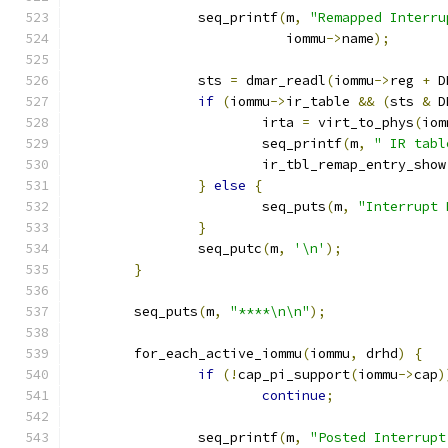
		seq_printf
(
m
,
"Remapped Interru
			   iommu
->
name
);
		sts 
=
 dmar_readl
(
iommu
->
reg 
+
 D
if
(
iommu
->
ir_table 
&&
(
sts 
&
 D
			irta 
=
 virt_to_phys
(
iom
			seq_printf
(
m
,
" IR tabl
			ir_tbl_remap_entry_show
}
else
{
			seq_puts
(
m
,
"Interrupt 
}
		seq_putc
(
m
,
'\n'
);
}
	seq_puts
(
m
,
"****\n\n"
);
	for_each_active_iommu
(
iommu
,
 drhd
)
{
if
(!
cap_pi_support
(
iommu
->
cap
)
continue
;
		seq_printf
(
m
,
"Posted Interrupt