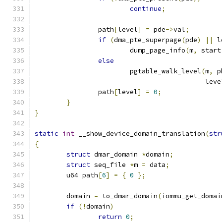
continue
;
		path
[
level
]
=
 pde
->
val
;
if
(
dma_pte_superpage
(
pde
)
||
 l
			dump_page_info
(
m
,
 start
else
			pgtable_walk_level
(
m
,
 p
					   lev
		path
[
level
]
=
0
;
}
}
static
int
 __show_device_domain_translation
(
str
{
struct
 dmar_domain 
*
domain
;
struct
 seq_file 
*
m 
=
 data
;
	u64 path
[
6
]
=
{
0
};
	domain 
=
 to_dmar_domain
(
iommu_get_domai
if
(!
domain
)
return
0
;