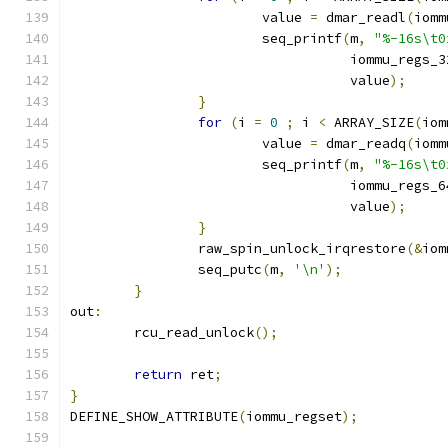
			value 
=
 dmar_readl
(
iomm
			seq_printf
(
m
,
"%-16s\t0
				   iommu_regs_3
				   value
);
}
for
(
i 
=
0
;
 i 
<
 ARRAY_SIZE
(
iom
			value 
=
 dmar_readq
(
iomm
			seq_printf
(
m
,
"%-16s\t0
				   iommu_regs_6
				   value
);
}
		raw_spin_unlock_irqrestore
(&
iom
		seq_putc
(
m
,
'\n'
);
}
out
:
	rcu_read_unlock
();
return
 ret
;
}
DEFINE_SHOW_ATTRIBUTE
(
iommu_regset
);