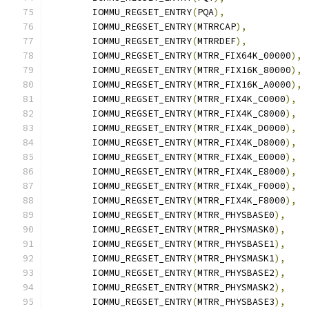
	IOMMU_REGSET_ENTRY
(
PQA
),
	IOMMU_REGSET_ENTRY
(
MTRRCAP
),
	IOMMU_REGSET_ENTRY
(
MTRRDEF
),
	IOMMU_REGSET_ENTRY
(
MTRR_FIX64K_00000
),
	IOMMU_REGSET_ENTRY
(
MTRR_FIX16K_80000
),
	IOMMU_REGSET_ENTRY
(
MTRR_FIX16K_A0000
),
	IOMMU_REGSET_ENTRY
(
MTRR_FIX4K_C0000
),
	IOMMU_REGSET_ENTRY
(
MTRR_FIX4K_C8000
),
	IOMMU_REGSET_ENTRY
(
MTRR_FIX4K_D0000
),
	IOMMU_REGSET_ENTRY
(
MTRR_FIX4K_D8000
),
	IOMMU_REGSET_ENTRY
(
MTRR_FIX4K_E0000
),
	IOMMU_REGSET_ENTRY
(
MTRR_FIX4K_E8000
),
	IOMMU_REGSET_ENTRY
(
MTRR_FIX4K_F0000
),
	IOMMU_REGSET_ENTRY
(
MTRR_FIX4K_F8000
),
	IOMMU_REGSET_ENTRY
(
MTRR_PHYSBASE0
),
	IOMMU_REGSET_ENTRY
(
MTRR_PHYSMASK0
),
	IOMMU_REGSET_ENTRY
(
MTRR_PHYSBASE1
),
	IOMMU_REGSET_ENTRY
(
MTRR_PHYSMASK1
),
	IOMMU_REGSET_ENTRY
(
MTRR_PHYSBASE2
),
	IOMMU_REGSET_ENTRY
(
MTRR_PHYSMASK2
),
	IOMMU_REGSET_ENTRY
(
MTRR_PHYSBASE3
),