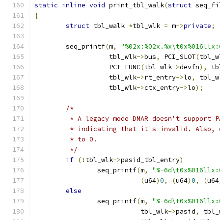
static
inline
void
 print_tbl_walk
(
struct
 seq_fi
{
struct
 tbl_walk 
*
tbl_wlk 
=
 m
->
private
;
	seq_printf
(
m
,
"%02x:%02x.%x\t0x%016llx:
		   tbl_wlk
->
bus
,
 PCI_SLOT
(
tbl_w
		   PCI_FUNC
(
tbl_wlk
->
devfn
),
 tb
		   tbl_wlk
->
rt_entry
->
lo
,
 tbl_w
		   tbl_wlk
->
ctx_entry
->
lo
);
/*
	 * A legacy mode DMAR doesn't support 
	 * indicating that it's invalid. Also,
	 * to 0.
	 */
if
(!
tbl_wlk
->
pasid_tbl_entry
)
		seq_printf
(
m
,
"%-6d\t0x%016llx:
(
u64
)
0
,
(
u64
)
0
,
(
u64
else
		seq_printf
(
m
,
"%-6d\t0x%016llx:
			   tbl_wlk
->
pasid
,
 tbl_