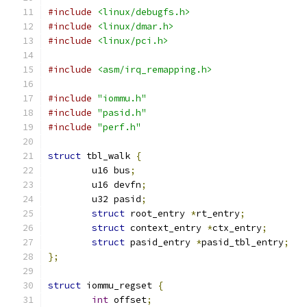
#include
<linux/debugfs.h>
#include
<linux/dmar.h>
#include
<linux/pci.h>
#include
<asm/irq_remapping.h>
#include
"iommu.h"
#include
"pasid.h"
#include
"perf.h"
struct
 tbl_walk 
{
	u16 bus
;
	u16 devfn
;
	u32 pasid
;
struct
 root_entry 
*
rt_entry
;
struct
 context_entry 
*
ctx_entry
;
struct
 pasid_entry 
*
pasid_tbl_entry
;
};
struct
 iommu_regset 
{
int
 offset
;