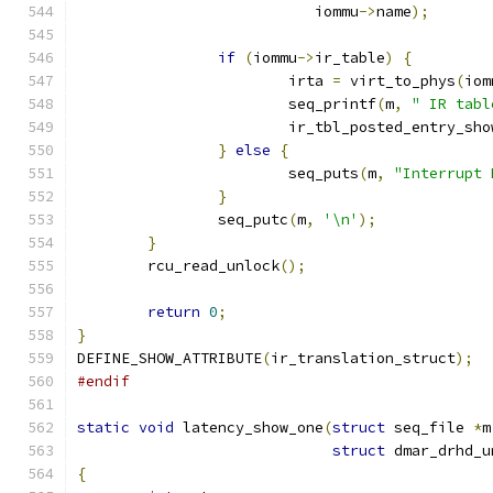
			   iommu
->
name
);
if
(
iommu
->
ir_table
)
{
			irta 
=
 virt_to_phys
(
iom
			seq_printf
(
m
,
" IR tabl
			ir_tbl_posted_entry_sho
}
else
{
			seq_puts
(
m
,
"Interrupt 
}
		seq_putc
(
m
,
'\n'
);
}
	rcu_read_unlock
();
return
0
;
}
DEFINE_SHOW_ATTRIBUTE
(
ir_translation_struct
);
#endif
static
void
 latency_show_one
(
struct
 seq_file 
*
m
struct
 dmar_drhd_u
{