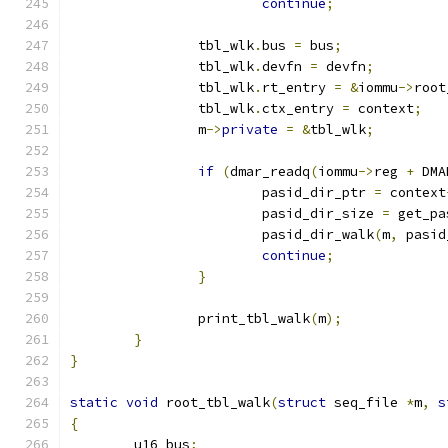
continue
;
		tbl_wlk
.
bus 
=
 bus
;
		tbl_wlk
.
devfn 
=
 devfn
;
		tbl_wlk
.
rt_entry 
=
&
iommu
->
root
		tbl_wlk
.
ctx_entry 
=
 context
;
		m
->
private
=
&
tbl_wlk
;
if
(
dmar_readq
(
iommu
->
reg 
+
 DMA
			pasid_dir_ptr 
=
 context
			pasid_dir_size 
=
 get_pa
			pasid_dir_walk
(
m
,
 pasid
continue
;
}
		print_tbl_walk
(
m
);
}
}
static
void
 root_tbl_walk
(
struct
 seq_file 
*
m
,
s
{
	u16 bus
;