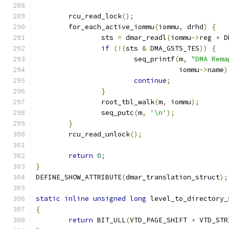
	rcu_read_lock
();
	for_each_active_iommu
(
iommu
,
 drhd
)
{
		sts 
=
 dmar_readl
(
iommu
->
reg 
+
 D
if
(!(
sts 
&
 DMA_GSTS_TES
))
{
			seq_printf
(
m
,
"DMA Rema
				   iommu
->
name
)
continue
;
}
		root_tbl_walk
(
m
,
 iommu
);
		seq_putc
(
m
,
'\n'
);
}
	rcu_read_unlock
();
return
0
;
}
DEFINE_SHOW_ATTRIBUTE
(
dmar_translation_struct
);
static
inline
unsigned
long
 level_to_directory_
{
return
 BIT_ULL
(
VTD_PAGE_SHIFT 
+
 VTD_STR