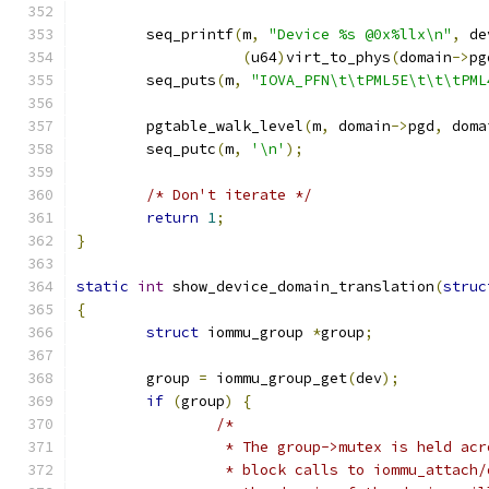
	seq_printf
(
m
,
"Device %s @0x%llx\n"
,
 de
(
u64
)
virt_to_phys
(
domain
->
pg
	seq_puts
(
m
,
"IOVA_PFN\t\tPML5E\t\t\tPML
	pgtable_walk_level
(
m
,
 domain
->
pgd
,
 doma
	seq_putc
(
m
,
'\n'
);
/* Don't iterate */
return
1
;
}
static
int
 show_device_domain_translation
(
struc
{
struct
 iommu_group 
*
group
;
	group 
=
 iommu_group_get
(
dev
);
if
(
group
)
{
/*
		 * The group->mutex is held ac
		 * block calls to iommu_attach