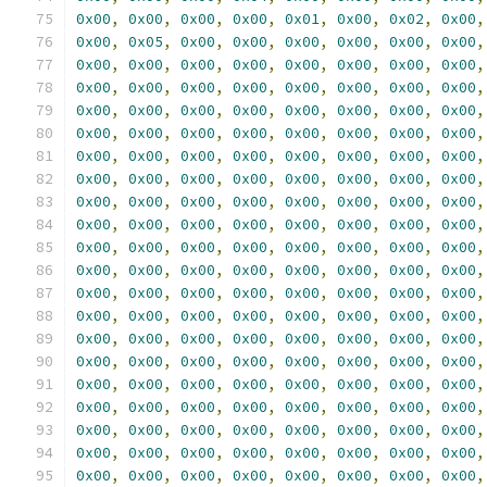
0x00
,
0x00
,
0x00
,
0x00
,
0x01
,
0x00
,
0x02
,
0x00
,
0x00
,
0x05
,
0x00
,
0x00
,
0x00
,
0x00
,
0x00
,
0x00
,
0x00
,
0x00
,
0x00
,
0x00
,
0x00
,
0x00
,
0x00
,
0x00
,
0x00
,
0x00
,
0x00
,
0x00
,
0x00
,
0x00
,
0x00
,
0x00
,
0x00
,
0x00
,
0x00
,
0x00
,
0x00
,
0x00
,
0x00
,
0x00
,
0x00
,
0x00
,
0x00
,
0x00
,
0x00
,
0x00
,
0x00
,
0x00
,
0x00
,
0x00
,
0x00
,
0x00
,
0x00
,
0x00
,
0x00
,
0x00
,
0x00
,
0x00
,
0x00
,
0x00
,
0x00
,
0x00
,
0x00
,
0x00
,
0x00
,
0x00
,
0x00
,
0x00
,
0x00
,
0x00
,
0x00
,
0x00
,
0x00
,
0x00
,
0x00
,
0x00
,
0x00
,
0x00
,
0x00
,
0x00
,
0x00
,
0x00
,
0x00
,
0x00
,
0x00
,
0x00
,
0x00
,
0x00
,
0x00
,
0x00
,
0x00
,
0x00
,
0x00
,
0x00
,
0x00
,
0x00
,
0x00
,
0x00
,
0x00
,
0x00
,
0x00
,
0x00
,
0x00
,
0x00
,
0x00
,
0x00
,
0x00
,
0x00
,
0x00
,
0x00
,
0x00
,
0x00
,
0x00
,
0x00
,
0x00
,
0x00
,
0x00
,
0x00
,
0x00
,
0x00
,
0x00
,
0x00
,
0x00
,
0x00
,
0x00
,
0x00
,
0x00
,
0x00
,
0x00
,
0x00
,
0x00
,
0x00
,
0x00
,
0x00
,
0x00
,
0x00
,
0x00
,
0x00
,
0x00
,
0x00
,
0x00
,
0x00
,
0x00
,
0x00
,
0x00
,
0x00
,
0x00
,
0x00
,
0x00
,
0x00
,
0x00
,
0x00
,
0x00
,
0x00
,
0x00
,
0x00
,
0x00
,
0x00
,
0x00
,
0x00
,
0x00
,
0x00
,
0x00
,
0x00
,
0x00
,
0x00
,
0x00
,
0x00
,