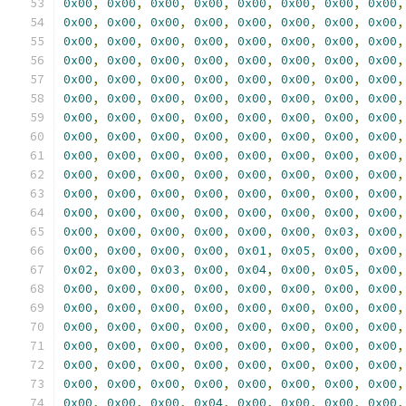
0x00
,
0x00
,
0x00
,
0x00
,
0x00
,
0x00
,
0x00
,
0x00
,
0x00
,
0x00
,
0x00
,
0x00
,
0x00
,
0x00
,
0x00
,
0x00
,
0x00
,
0x00
,
0x00
,
0x00
,
0x00
,
0x00
,
0x00
,
0x00
,
0x00
,
0x00
,
0x00
,
0x00
,
0x00
,
0x00
,
0x00
,
0x00
,
0x00
,
0x00
,
0x00
,
0x00
,
0x00
,
0x00
,
0x00
,
0x00
,
0x00
,
0x00
,
0x00
,
0x00
,
0x00
,
0x00
,
0x00
,
0x00
,
0x00
,
0x00
,
0x00
,
0x00
,
0x00
,
0x00
,
0x00
,
0x00
,
0x00
,
0x00
,
0x00
,
0x00
,
0x00
,
0x00
,
0x00
,
0x00
,
0x00
,
0x00
,
0x00
,
0x00
,
0x00
,
0x00
,
0x00
,
0x00
,
0x00
,
0x00
,
0x00
,
0x00
,
0x00
,
0x00
,
0x00
,
0x00
,
0x00
,
0x00
,
0x00
,
0x00
,
0x00
,
0x00
,
0x00
,
0x00
,
0x00
,
0x00
,
0x00
,
0x00
,
0x00
,
0x00
,
0x00
,
0x00
,
0x00
,
0x00
,
0x00
,
0x00
,
0x00
,
0x00
,
0x03
,
0x00
,
0x00
,
0x00
,
0x00
,
0x00
,
0x01
,
0x05
,
0x00
,
0x00
,
0x02
,
0x00
,
0x03
,
0x00
,
0x04
,
0x00
,
0x05
,
0x00
,
0x00
,
0x00
,
0x00
,
0x00
,
0x00
,
0x00
,
0x00
,
0x00
,
0x00
,
0x00
,
0x00
,
0x00
,
0x00
,
0x00
,
0x00
,
0x00
,
0x00
,
0x00
,
0x00
,
0x00
,
0x00
,
0x00
,
0x00
,
0x00
,
0x00
,
0x00
,
0x00
,
0x00
,
0x00
,
0x00
,
0x00
,
0x00
,
0x00
,
0x00
,
0x00
,
0x00
,
0x00
,
0x00
,
0x00
,
0x00
,
0x00
,
0x00
,
0x00
,
0x00
,
0x00
,
0x00
,
0x00
,
0x00
,
0x00
,
0x00
,
0x00
,
0x04
,
0x00
,
0x00
,
0x00
,
0x00
,