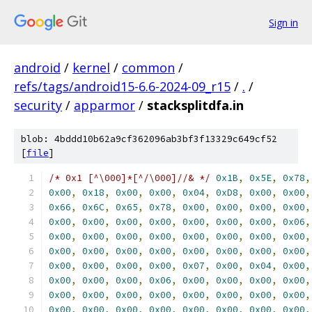
Sign in
android
/
kernel
/
common
/
refs/tags/android15-6.6-2024-09_r15
/
.
/
security
/
apparmor
/
stacksplitdfa.in
blob: 4bddd10b62a9cf362096ab3bf3f13329c649cf52
[
file
]
/* 0x1 [^\000]*[^/\000]//& */
0x1B
,
0x5E
,
0x78
,
0x00
,
0x18
,
0x00
,
0x00
,
0x04
,
0xD8
,
0x00
,
0x00
,
0x66
,
0x6C
,
0x65
,
0x78
,
0x00
,
0x00
,
0x00
,
0x00
,
0x00
,
0x00
,
0x00
,
0x00
,
0x00
,
0x00
,
0x00
,
0x06
,
0x00
,
0x00
,
0x00
,
0x00
,
0x00
,
0x00
,
0x00
,
0x00
,
0x00
,
0x00
,
0x00
,
0x00
,
0x00
,
0x00
,
0x00
,
0x00
,
0x00
,
0x00
,
0x00
,
0x00
,
0x07
,
0x00
,
0x04
,
0x00
,
0x00
,
0x00
,
0x00
,
0x06
,
0x00
,
0x00
,
0x00
,
0x00
,
0x00
,
0x00
,
0x00
,
0x00
,
0x00
,
0x00
,
0x00
,
0x00
,
0x00
,
0x00
,
0x00
,
0x00
,
0x00
,
0x00
,
0x00
,
0x00
,