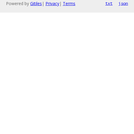
Powered by
Gitiles
|
Privacy
|
Terms
txt
json