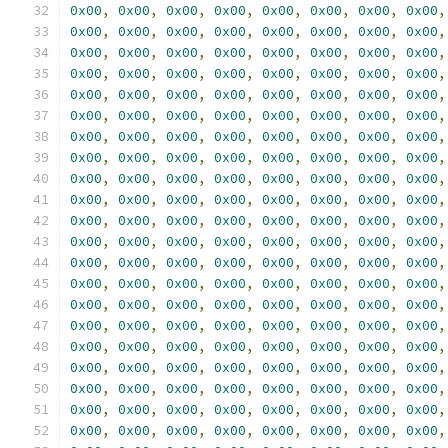
0x00
,
0x00
,
0x00
,
0x00
,
0x00
,
0x00
,
0x00
,
0x00
,
0x00
,
0x00
,
0x00
,
0x00
,
0x00
,
0x00
,
0x00
,
0x00
,
0x00
,
0x00
,
0x00
,
0x00
,
0x00
,
0x00
,
0x00
,
0x00
,
0x00
,
0x00
,
0x00
,
0x00
,
0x00
,
0x00
,
0x00
,
0x00
,
0x00
,
0x00
,
0x00
,
0x00
,
0x00
,
0x00
,
0x00
,
0x00
,
0x00
,
0x00
,
0x00
,
0x00
,
0x00
,
0x00
,
0x00
,
0x00
,
0x00
,
0x00
,
0x00
,
0x00
,
0x00
,
0x00
,
0x00
,
0x00
,
0x00
,
0x00
,
0x00
,
0x00
,
0x00
,
0x00
,
0x00
,
0x00
,
0x00
,
0x00
,
0x00
,
0x00
,
0x00
,
0x00
,
0x00
,
0x00
,
0x00
,
0x00
,
0x00
,
0x00
,
0x00
,
0x00
,
0x00
,
0x00
,
0x00
,
0x00
,
0x00
,
0x00
,
0x00
,
0x00
,
0x00
,
0x00
,
0x00
,
0x00
,
0x00
,
0x00
,
0x00
,
0x00
,
0x00
,
0x00
,
0x00
,
0x00
,
0x00
,
0x00
,
0x00
,
0x00
,
0x00
,
0x00
,
0x00
,
0x00
,
0x00
,
0x00
,
0x00
,
0x00
,
0x00
,
0x00
,
0x00
,
0x00
,
0x00
,
0x00
,
0x00
,
0x00
,
0x00
,
0x00
,
0x00
,
0x00
,
0x00
,
0x00
,
0x00
,
0x00
,
0x00
,
0x00
,
0x00
,
0x00
,
0x00
,
0x00
,
0x00
,
0x00
,
0x00
,
0x00
,
0x00
,
0x00
,
0x00
,
0x00
,
0x00
,
0x00
,
0x00
,
0x00
,
0x00
,
0x00
,
0x00
,
0x00
,
0x00
,
0x00
,
0x00
,
0x00
,
0x00
,
0x00
,
0x00
,
0x00
,
0x00
,
0x00
,
0x00
,
0x00
,
0x00
,
0x00
,
0x00
,
0x00
,
0x00
,
0x00
,
0x00
,
0x00
,