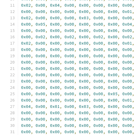
0x02
,
0x00
,
0x04
,
0x00
,
0x00
,
0x00
,
0x00
,
0x00
,
0x00
,
0x00
,
0x00
,
0x00
,
0x00
,
0x00
,
0x00
,
0x01
,
0x02
,
0x00
,
0x00
,
0x00
,
0x03
,
0x00
,
0x00
,
0x00
,
0x00
,
0x05
,
0x00
,
0x00
,
0x00
,
0x00
,
0x00
,
0x04
,
0x00
,
0x00
,
0x00
,
0x00
,
0x00
,
0x00
,
0x06
,
0x00
,
0x00
,
0x02
,
0x00
,
0x02
,
0x00
,
0x02
,
0x00
,
0x02
,
0x02
,
0x00
,
0x00
,
0x00
,
0x00
,
0x00
,
0x00
,
0x01
,
0x00
,
0x00
,
0x00
,
0x00
,
0x00
,
0x00
,
0x00
,
0x00
,
0x00
,
0x00
,
0x00
,
0x00
,
0x00
,
0x00
,
0x00
,
0x00
,
0x00
,
0x00
,
0x00
,
0x00
,
0x00
,
0x00
,
0x00
,
0x00
,
0x00
,
0x00
,
0x00
,
0x00
,
0x00
,
0x00
,
0x00
,
0x00
,
0x00
,
0x00
,
0x00
,
0x00
,
0x00
,
0x00
,
0x00
,
0x00
,
0x00
,
0x00
,
0x00
,
0x00
,
0x00
,
0x00
,
0x00
,
0x00
,
0x00
,
0x00
,
0x00
,
0x00
,
0x00
,
0x00
,
0x00
,
0x00
,
0x00
,
0x00
,
0x00
,
0x00
,
0x00
,
0x00
,
0x05
,
0x00
,
0x00
,
0x00
,
0x00
,
0x00
,
0x00
,
0x00
,
0x00
,
0x01
,
0x04
,
0x00
,
0x01
,
0x00
,
0x03
,
0x00
,
0x00
,
0x00
,
0x00
,
0x00
,
0x00
,
0x00
,
0x00
,
0x00
,
0x00
,
0x00
,
0x00
,
0x00
,
0x00
,
0x00
,
0x00
,
0x00
,
0x00
,
0x00
,
0x00
,
0x00
,
0x00
,
0x00
,
0x00
,
0x00
,
0x00
,
0x00
,
0x00
,
0x00
,
0x00
,
0x00
,
0x00
,
0x00
,
0x00
,
0x00
,