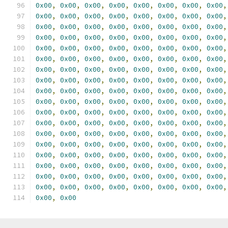
0x00
,
0x00
,
0x00
,
0x00
,
0x00
,
0x00
,
0x00
,
0x00
,
0x00
,
0x00
,
0x00
,
0x00
,
0x00
,
0x00
,
0x00
,
0x00
,
0x00
,
0x00
,
0x00
,
0x00
,
0x00
,
0x00
,
0x00
,
0x00
,
0x00
,
0x00
,
0x00
,
0x00
,
0x00
,
0x00
,
0x00
,
0x00
,
0x00
,
0x00
,
0x00
,
0x00
,
0x00
,
0x00
,
0x00
,
0x00
,
0x00
,
0x00
,
0x00
,
0x00
,
0x00
,
0x00
,
0x00
,
0x00
,
0x00
,
0x00
,
0x00
,
0x00
,
0x00
,
0x00
,
0x00
,
0x00
,
0x00
,
0x00
,
0x00
,
0x00
,
0x00
,
0x00
,
0x00
,
0x00
,
0x00
,
0x00
,
0x00
,
0x00
,
0x00
,
0x00
,
0x00
,
0x00
,
0x00
,
0x00
,
0x00
,
0x00
,
0x00
,
0x00
,
0x00
,
0x00
,
0x00
,
0x00
,
0x00
,
0x00
,
0x00
,
0x00
,
0x00
,
0x00
,
0x00
,
0x00
,
0x00
,
0x00
,
0x00
,
0x00
,
0x00
,
0x00
,
0x00
,
0x00
,
0x00
,
0x00
,
0x00
,
0x00
,
0x00
,
0x00
,
0x00
,
0x00
,
0x00
,
0x00
,
0x00
,
0x00
,
0x00
,
0x00
,
0x00
,
0x00
,
0x00
,
0x00
,
0x00
,
0x00
,
0x00
,
0x00
,
0x00
,
0x00
,
0x00
,
0x00
,
0x00
,
0x00
,
0x00
,
0x00
,
0x00
,
0x00
,
0x00
,
0x00
,
0x00
,
0x00
,
0x00
,
0x00
,
0x00
,
0x00
,
0x00
,
0x00
,
0x00
,
0x00
,
0x00
,
0x00
,
0x00
,
0x00