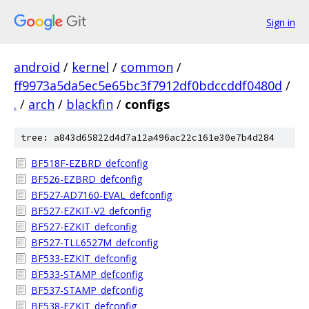
Sign in
android
/
kernel
/
common
/
ff9973a5da5ec5e65bc3f7912df0bdccddf0480d
/
.
/
arch
/
blackfin
/
configs
tree: a843d65822d4d7a12a496ac22c161e30e7b4d284
BF518F-EZBRD_defconfig
BF526-EZBRD_defconfig
BF527-AD7160-EVAL_defconfig
BF527-EZKIT-V2_defconfig
BF527-EZKIT_defconfig
BF527-TLL6527M_defconfig
BF533-EZKIT_defconfig
BF533-STAMP_defconfig
BF537-STAMP_defconfig
BF538-EZKIT_defconfig