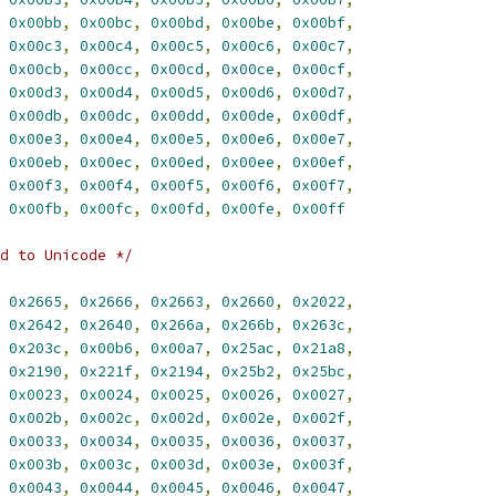
0x00bb
,
0x00bc
,
0x00bd
,
0x00be
,
0x00bf
,
0x00c3
,
0x00c4
,
0x00c5
,
0x00c6
,
0x00c7
,
0x00cb
,
0x00cc
,
0x00cd
,
0x00ce
,
0x00cf
,
0x00d3
,
0x00d4
,
0x00d5
,
0x00d6
,
0x00d7
,
0x00db
,
0x00dc
,
0x00dd
,
0x00de
,
0x00df
,
0x00e3
,
0x00e4
,
0x00e5
,
0x00e6
,
0x00e7
,
0x00eb
,
0x00ec
,
0x00ed
,
0x00ee
,
0x00ef
,
0x00f3
,
0x00f4
,
0x00f5
,
0x00f6
,
0x00f7
,
0x00fb
,
0x00fc
,
0x00fd
,
0x00fe
,
0x00ff
d to Unicode */
0x2665
,
0x2666
,
0x2663
,
0x2660
,
0x2022
,
0x2642
,
0x2640
,
0x266a
,
0x266b
,
0x263c
,
0x203c
,
0x00b6
,
0x00a7
,
0x25ac
,
0x21a8
,
0x2190
,
0x221f
,
0x2194
,
0x25b2
,
0x25bc
,
0x0023
,
0x0024
,
0x0025
,
0x0026
,
0x0027
,
0x002b
,
0x002c
,
0x002d
,
0x002e
,
0x002f
,
0x0033
,
0x0034
,
0x0035
,
0x0036
,
0x0037
,
0x003b
,
0x003c
,
0x003d
,
0x003e
,
0x003f
,
0x0043
,
0x0044
,
0x0045
,
0x0046
,
0x0047
,