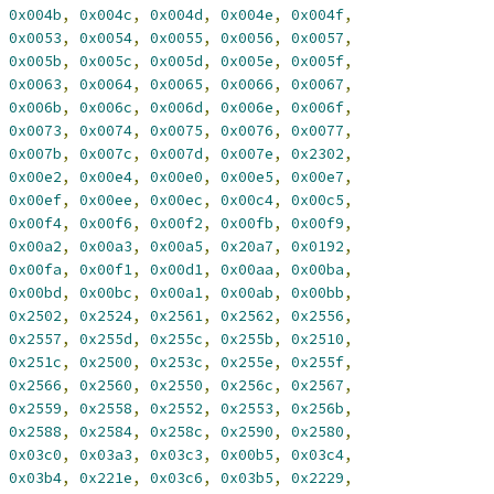
0x004b
,
0x004c
,
0x004d
,
0x004e
,
0x004f
,
0x0053
,
0x0054
,
0x0055
,
0x0056
,
0x0057
,
0x005b
,
0x005c
,
0x005d
,
0x005e
,
0x005f
,
0x0063
,
0x0064
,
0x0065
,
0x0066
,
0x0067
,
0x006b
,
0x006c
,
0x006d
,
0x006e
,
0x006f
,
0x0073
,
0x0074
,
0x0075
,
0x0076
,
0x0077
,
0x007b
,
0x007c
,
0x007d
,
0x007e
,
0x2302
,
0x00e2
,
0x00e4
,
0x00e0
,
0x00e5
,
0x00e7
,
0x00ef
,
0x00ee
,
0x00ec
,
0x00c4
,
0x00c5
,
0x00f4
,
0x00f6
,
0x00f2
,
0x00fb
,
0x00f9
,
0x00a2
,
0x00a3
,
0x00a5
,
0x20a7
,
0x0192
,
0x00fa
,
0x00f1
,
0x00d1
,
0x00aa
,
0x00ba
,
0x00bd
,
0x00bc
,
0x00a1
,
0x00ab
,
0x00bb
,
0x2502
,
0x2524
,
0x2561
,
0x2562
,
0x2556
,
0x2557
,
0x255d
,
0x255c
,
0x255b
,
0x2510
,
0x251c
,
0x2500
,
0x253c
,
0x255e
,
0x255f
,
0x2566
,
0x2560
,
0x2550
,
0x256c
,
0x2567
,
0x2559
,
0x2558
,
0x2552
,
0x2553
,
0x256b
,
0x2588
,
0x2584
,
0x258c
,
0x2590
,
0x2580
,
0x03c0
,
0x03a3
,
0x03c3
,
0x00b5
,
0x03c4
,
0x03b4
,
0x221e
,
0x03c6
,
0x03b5
,
0x2229
,