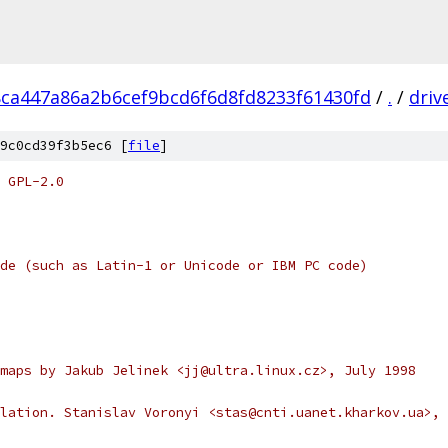
8ca447a86a2b6cef9bcd6f6d8fd8233f61430fd
/
.
/
driv
9c0cd39f3b5ec6 [
file
]
 GPL-2.0
de (such as Latin-1 or Unicode or IBM PC code)
maps by Jakub Jelinek <jj@ultra.linux.cz>, July 1998
lation. Stanislav Voronyi <stas@cnti.uanet.kharkov.ua>, 