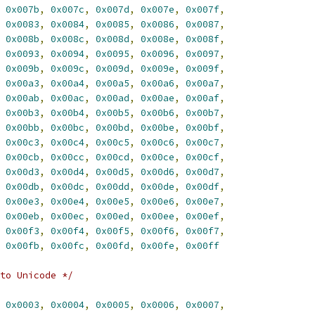
0x007b
,
0x007c
,
0x007d
,
0x007e
,
0x007f
,
0x0083
,
0x0084
,
0x0085
,
0x0086
,
0x0087
,
0x008b
,
0x008c
,
0x008d
,
0x008e
,
0x008f
,
0x0093
,
0x0094
,
0x0095
,
0x0096
,
0x0097
,
0x009b
,
0x009c
,
0x009d
,
0x009e
,
0x009f
,
0x00a3
,
0x00a4
,
0x00a5
,
0x00a6
,
0x00a7
,
0x00ab
,
0x00ac
,
0x00ad
,
0x00ae
,
0x00af
,
0x00b3
,
0x00b4
,
0x00b5
,
0x00b6
,
0x00b7
,
0x00bb
,
0x00bc
,
0x00bd
,
0x00be
,
0x00bf
,
0x00c3
,
0x00c4
,
0x00c5
,
0x00c6
,
0x00c7
,
0x00cb
,
0x00cc
,
0x00cd
,
0x00ce
,
0x00cf
,
0x00d3
,
0x00d4
,
0x00d5
,
0x00d6
,
0x00d7
,
0x00db
,
0x00dc
,
0x00dd
,
0x00de
,
0x00df
,
0x00e3
,
0x00e4
,
0x00e5
,
0x00e6
,
0x00e7
,
0x00eb
,
0x00ec
,
0x00ed
,
0x00ee
,
0x00ef
,
0x00f3
,
0x00f4
,
0x00f5
,
0x00f6
,
0x00f7
,
0x00fb
,
0x00fc
,
0x00fd
,
0x00fe
,
0x00ff
to Unicode */
0x0003
,
0x0004
,
0x0005
,
0x0006
,
0x0007
,