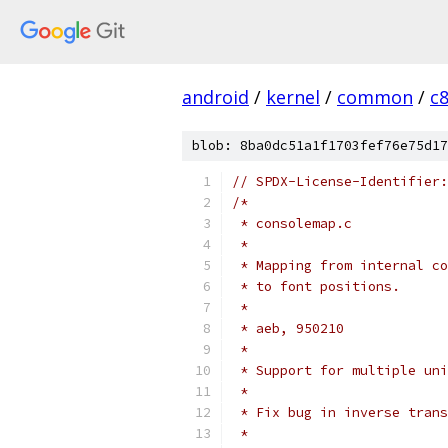
android
/
kernel
/
common
/
c
blob: 8ba0dc51a1f1703fef76e75d17
// SPDX-License-Identifier:
/*
 * consolemap.c
 *
 * Mapping from internal co
 * to font positions.
 *
 * aeb, 950210
 *
 * Support for multiple uni
 *
 * Fix bug in inverse trans
 *