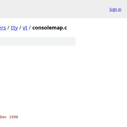
Sign in
ers
/
tty
/
vt
/
consolemap.c
Dec 1998