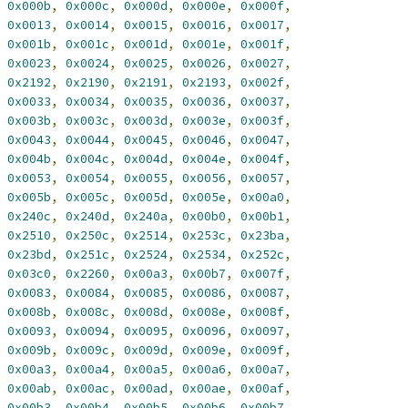
0x000b
,
0x000c
,
0x000d
,
0x000e
,
0x000f
,
0x0013
,
0x0014
,
0x0015
,
0x0016
,
0x0017
,
0x001b
,
0x001c
,
0x001d
,
0x001e
,
0x001f
,
0x0023
,
0x0024
,
0x0025
,
0x0026
,
0x0027
,
0x2192
,
0x2190
,
0x2191
,
0x2193
,
0x002f
,
0x0033
,
0x0034
,
0x0035
,
0x0036
,
0x0037
,
0x003b
,
0x003c
,
0x003d
,
0x003e
,
0x003f
,
0x0043
,
0x0044
,
0x0045
,
0x0046
,
0x0047
,
0x004b
,
0x004c
,
0x004d
,
0x004e
,
0x004f
,
0x0053
,
0x0054
,
0x0055
,
0x0056
,
0x0057
,
0x005b
,
0x005c
,
0x005d
,
0x005e
,
0x00a0
,
0x240c
,
0x240d
,
0x240a
,
0x00b0
,
0x00b1
,
0x2510
,
0x250c
,
0x2514
,
0x253c
,
0x23ba
,
0x23bd
,
0x251c
,
0x2524
,
0x2534
,
0x252c
,
0x03c0
,
0x2260
,
0x00a3
,
0x00b7
,
0x007f
,
0x0083
,
0x0084
,
0x0085
,
0x0086
,
0x0087
,
0x008b
,
0x008c
,
0x008d
,
0x008e
,
0x008f
,
0x0093
,
0x0094
,
0x0095
,
0x0096
,
0x0097
,
0x009b
,
0x009c
,
0x009d
,
0x009e
,
0x009f
,
0x00a3
,
0x00a4
,
0x00a5
,
0x00a6
,
0x00a7
,
0x00ab
,
0x00ac
,
0x00ad
,
0x00ae
,
0x00af
,
0x00b3
,
0x00b4
,
0x00b5
,
0x00b6
,
0x00b7
,