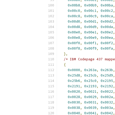
0x00b8
,
0x00b9
,
0x00ba
,
0x00c0
,
0x00c1
,
0x00c2
,
0x00c8
,
0x00c9
,
0x00ca
,
0x00d0
,
0x00d1
,
0x00d2
,
0x00d8
,
0x00d9
,
0x00da
,
0x00e0
,
0x00e1
,
0x00e2
,
0x00e8
,
0x00e9
,
0x00ea
,
0x00f0
,
0x00f1
,
0x00f2
,
0x00f8
,
0x00f9
,
0x00fa
,
},
/* IBM Codepage 437 mappe
{
0x0000
,
0x263a
,
0x263b
,
0x25d8
,
0x25cb
,
0x25d9
,
0x25b6
,
0x25c0
,
0x2195
,
0x2191
,
0x2193
,
0x2192
,
0x0020
,
0x0021
,
0x0022
,
0x0028
,
0x0029
,
0x002a
,
0x0030
,
0x0031
,
0x0032
,
0x0038
,
0x0039
,
0x003a
,
0x0040
,
0x0041
,
0x0042
,