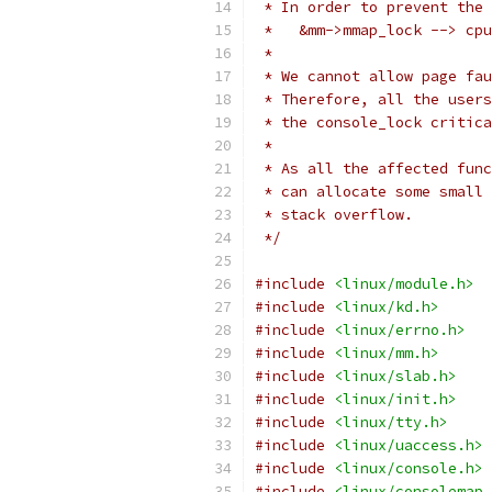
 * In order to prevent the 
 *   &mm->mmap_lock --> cpu
 *
 * We cannot allow page fau
 * Therefore, all the users
 * the console_lock critica
 *
 * As all the affected func
 * can allocate some small 
 * stack overflow.
 */
#include
<linux/module.h>
#include
<linux/kd.h>
#include
<linux/errno.h>
#include
<linux/mm.h>
#include
<linux/slab.h>
#include
<linux/init.h>
#include
<linux/tty.h>
#include
<linux/uaccess.h>
#include
<linux/console.h>
#include
<linux/consolemap.