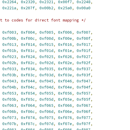
0x2264
,
0x2320
,
0x2321
,
0x00f7
,
0x2248
,
0x221a
,
0x207f
,
0x00b2
,
0x25a0
,
0x00a0
t to codes for direct font mapping */
0xf003
,
0xf004
,
0xf005
,
0xf006
,
0xf007
,
0xf00b
,
0xf00c
,
0xf00d
,
0xf00e
,
0xf00f
,
0xf013
,
0xf014
,
0xf015
,
0xf016
,
0xf017
,
0xf01b
,
0xf01c
,
0xf01d
,
0xf01e
,
0xf01f
,
0xf023
,
0xf024
,
0xf025
,
0xf026
,
0xf027
,
0xf02b
,
0xf02c
,
0xf02d
,
0xf02e
,
0xf02f
,
0xf033
,
0xf034
,
0xf035
,
0xf036
,
0xf037
,
0xf03b
,
0xf03c
,
0xf03d
,
0xf03e
,
0xf03f
,
0xf043
,
0xf044
,
0xf045
,
0xf046
,
0xf047
,
0xf04b
,
0xf04c
,
0xf04d
,
0xf04e
,
0xf04f
,
0xf053
,
0xf054
,
0xf055
,
0xf056
,
0xf057
,
0xf05b
,
0xf05c
,
0xf05d
,
0xf05e
,
0xf05f
,
0xf063
,
0xf064
,
0xf065
,
0xf066
,
0xf067
,
0xf06b
,
0xf06c
,
0xf06d
,
0xf06e
,
0xf06f
,
0xf073
,
0xf074
,
0xf075
,
0xf076
,
0xf077
,
0xf07b
,
0xf07c
,
0xf07d
,
0xf07e
,
0xf07f
,
0xf083
,
0xf084
,
0xf085
,
0xf086
,
0xf087
,