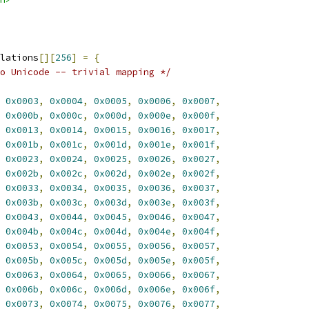
lations
[][
256
]
=
{
o Unicode -- trivial mapping */
0x0003
,
0x0004
,
0x0005
,
0x0006
,
0x0007
,
0x000b
,
0x000c
,
0x000d
,
0x000e
,
0x000f
,
0x0013
,
0x0014
,
0x0015
,
0x0016
,
0x0017
,
0x001b
,
0x001c
,
0x001d
,
0x001e
,
0x001f
,
0x0023
,
0x0024
,
0x0025
,
0x0026
,
0x0027
,
0x002b
,
0x002c
,
0x002d
,
0x002e
,
0x002f
,
0x0033
,
0x0034
,
0x0035
,
0x0036
,
0x0037
,
0x003b
,
0x003c
,
0x003d
,
0x003e
,
0x003f
,
0x0043
,
0x0044
,
0x0045
,
0x0046
,
0x0047
,
0x004b
,
0x004c
,
0x004d
,
0x004e
,
0x004f
,
0x0053
,
0x0054
,
0x0055
,
0x0056
,
0x0057
,
0x005b
,
0x005c
,
0x005d
,
0x005e
,
0x005f
,
0x0063
,
0x0064
,
0x0065
,
0x0066
,
0x0067
,
0x006b
,
0x006c
,
0x006d
,
0x006e
,
0x006f
,
0x0073
,
0x0074
,
0x0075
,
0x0076
,
0x0077
,