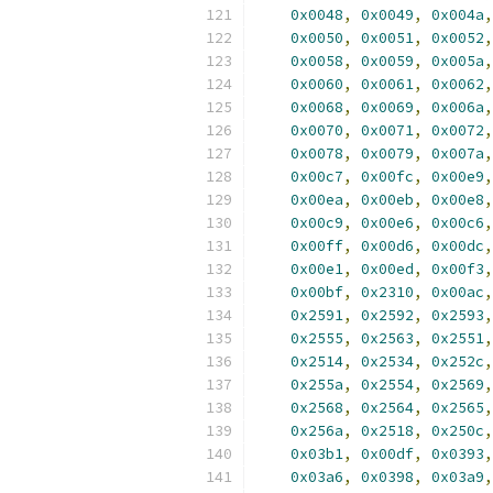
0x0048
,
0x0049
,
0x004a
,
0x0050
,
0x0051
,
0x0052
,
0x0058
,
0x0059
,
0x005a
,
0x0060
,
0x0061
,
0x0062
,
0x0068
,
0x0069
,
0x006a
,
0x0070
,
0x0071
,
0x0072
,
0x0078
,
0x0079
,
0x007a
,
0x00c7
,
0x00fc
,
0x00e9
,
0x00ea
,
0x00eb
,
0x00e8
,
0x00c9
,
0x00e6
,
0x00c6
,
0x00ff
,
0x00d6
,
0x00dc
,
0x00e1
,
0x00ed
,
0x00f3
,
0x00bf
,
0x2310
,
0x00ac
,
0x2591
,
0x2592
,
0x2593
,
0x2555
,
0x2563
,
0x2551
,
0x2514
,
0x2534
,
0x252c
,
0x255a
,
0x2554
,
0x2569
,
0x2568
,
0x2564
,
0x2565
,
0x256a
,
0x2518
,
0x250c
,
0x03b1
,
0x00df
,
0x0393
,
0x03a6
,
0x0398
,
0x03a9
,