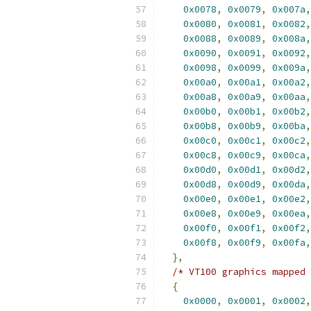
0x0078
,
0x0079
,
0x007a
,
0x0080
,
0x0081
,
0x0082
,
0x0088
,
0x0089
,
0x008a
,
0x0090
,
0x0091
,
0x0092
,
0x0098
,
0x0099
,
0x009a
,
0x00a0
,
0x00a1
,
0x00a2
,
0x00a8
,
0x00a9
,
0x00aa
,
0x00b0
,
0x00b1
,
0x00b2
,
0x00b8
,
0x00b9
,
0x00ba
,
0x00c0
,
0x00c1
,
0x00c2
,
0x00c8
,
0x00c9
,
0x00ca
,
0x00d0
,
0x00d1
,
0x00d2
,
0x00d8
,
0x00d9
,
0x00da
,
0x00e0
,
0x00e1
,
0x00e2
,
0x00e8
,
0x00e9
,
0x00ea
,
0x00f0
,
0x00f1
,
0x00f2
,
0x00f8
,
0x00f9
,
0x00fa
,
},
/* VT100 graphics mapped 
{
0x0000
,
0x0001
,
0x0002
,