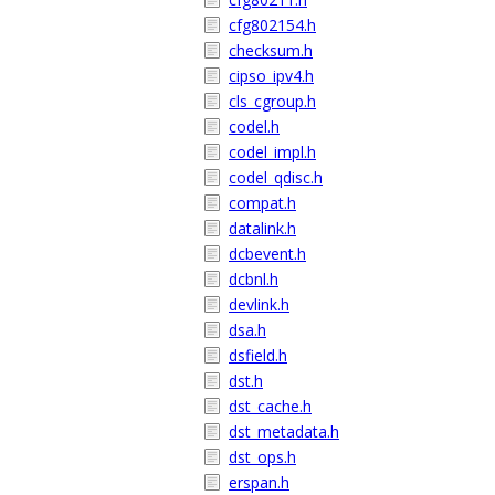
cfg802154.h
checksum.h
cipso_ipv4.h
cls_cgroup.h
codel.h
codel_impl.h
codel_qdisc.h
compat.h
datalink.h
dcbevent.h
dcbnl.h
devlink.h
dsa.h
dsfield.h
dst.h
dst_cache.h
dst_metadata.h
dst_ops.h
erspan.h