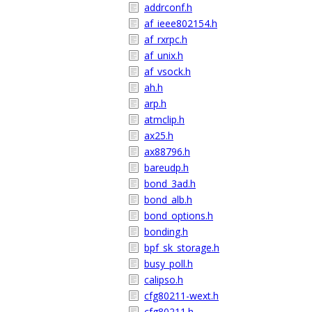
addrconf.h
af_ieee802154.h
af_rxrpc.h
af_unix.h
af_vsock.h
ah.h
arp.h
atmclip.h
ax25.h
ax88796.h
bareudp.h
bond_3ad.h
bond_alb.h
bond_options.h
bonding.h
bpf_sk_storage.h
busy_poll.h
calipso.h
cfg80211-wext.h
cfg80211.h