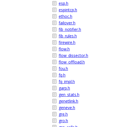
esp.h
espintcp.h
ethoc.h
failover.h
fib_notifier.h
fib_rules.h
firewire.h
flow.h
flow_dissector.h
flow_offload.h
fou.h
fq.h
fq_impl.h
garp.h
gen_stats.h
genetlink.h
geneve.h
gre.h
gro.h