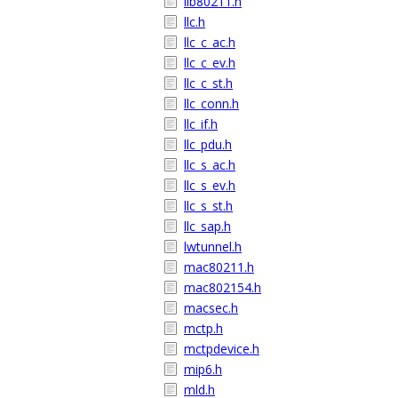
lib80211.h
llc.h
llc_c_ac.h
llc_c_ev.h
llc_c_st.h
llc_conn.h
llc_if.h
llc_pdu.h
llc_s_ac.h
llc_s_ev.h
llc_s_st.h
llc_sap.h
lwtunnel.h
mac80211.h
mac802154.h
macsec.h
mctp.h
mctpdevice.h
mip6.h
mld.h