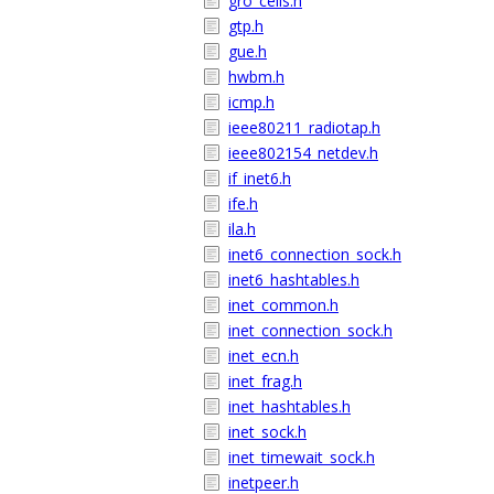
gro_cells.h
gtp.h
gue.h
hwbm.h
icmp.h
ieee80211_radiotap.h
ieee802154_netdev.h
if_inet6.h
ife.h
ila.h
inet6_connection_sock.h
inet6_hashtables.h
inet_common.h
inet_connection_sock.h
inet_ecn.h
inet_frag.h
inet_hashtables.h
inet_sock.h
inet_timewait_sock.h
inetpeer.h