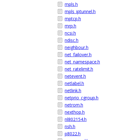
mpls.h
mpls_iptunnel.h
mptcp.h
mrp.h
ncsi.h
ndisc.h
neighbour.h
net_failover.h
net_namespace.h
net_ratelimit.h
netevent.h
netlabel.h
netlink.h
netprio_cgroup.h
netrom.h
nexthop.h
nl802154.h
nsh.h
p8022.h