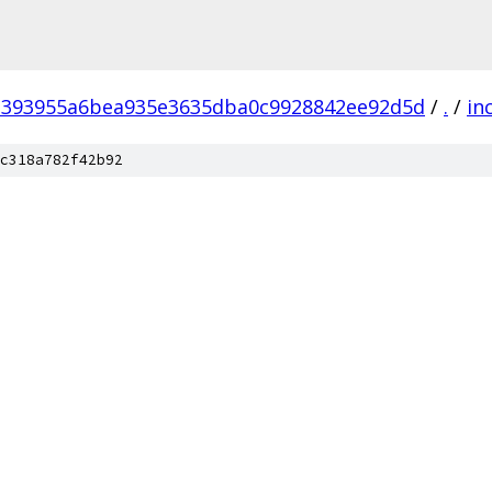
3393955a6bea935e3635dba0c9928842ee92d5d
/
.
/
in
c318a782f42b92