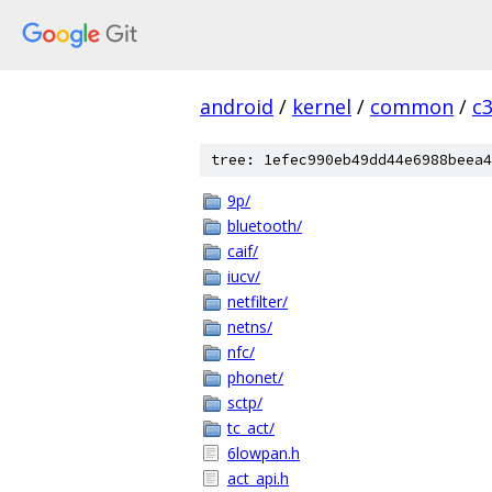
android
/
kernel
/
common
/
c
tree: 1efec990eb49dd44e6988beea4
9p/
bluetooth/
caif/
iucv/
netfilter/
netns/
nfc/
phonet/
sctp/
tc_act/
6lowpan.h
act_api.h