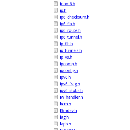
ioam6.h
ip.h
ip6_checksum.h
ip6_fib.h
ip6_route.h
ip6_tunnel.h
ip_fib.h
ip_tunnels.h
ip_vs.h
ipcomp.h
ipconfig.h
ipv6.h
ipv6_frag.h
ipv6_stubs.h
iw_handler.h
kcm.h
l3mdev.h
lag.h
lapb.h