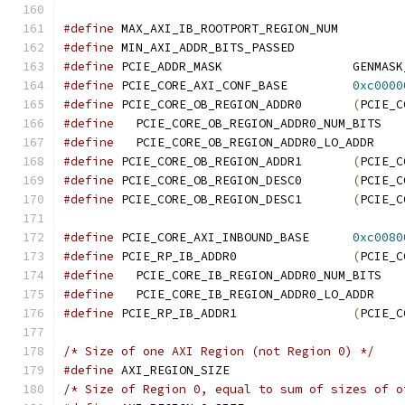
#define
 MAX_AXI_IB_ROOTPORT_REGION_NU
#define
 MIN_AXI_ADDR_BITS_PASSED
#define
 PCIE_ADDR_MASK			G
#define
 PCIE_CORE_AXI_CONF_BASE		
0xc0000
#define
 PCIE_CORE_OB_REGION_ADDR0	
(
PCIE_C
#define
   PCIE_CORE_OB_REGION_ADDR0_N
#define
#define
 PCIE_CORE_OB_REGION_ADDR1	
(
PCIE_C
#define
 PCIE_CORE_OB_REGION_DESC0	
(
PCIE_C
#define
 PCIE_CORE_OB_REGION_DESC1	
(
PCIE_C
#define
 PCIE_CORE_AXI_INBOUND_BASE	
0xc0080
#define
 PCIE_RP_IB_ADDR0		
(
PCIE_C
#define
   PCIE_CORE_IB_REGION_ADDR0_N
#define
#define
 PCIE_RP_IB_ADDR1		
(
PCIE_C
/* Size of one AXI Region (not Region 0) */
#define
/* Size of Region 0, equal to sum of sizes of o