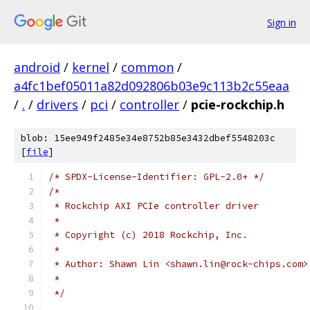
Sign in
android
/
kernel
/
common
/
a4fc1bef05011a82d092806b03e9c113b2c55eaa
/
.
/
drivers
/
pci
/
controller
/
pcie-rockchip.h
blob: 15ee949f2485e34e8752b85e3432dbef5548203c
[
file
]
/* SPDX-License-Identifier: GPL-2.0+ */
/*
 * Rockchip AXI PCIe controller driver
 *
 * Copyright (c) 2018 Rockchip, Inc.
 *
 * Author: Shawn Lin <shawn.lin@rock-chips.com>
 *
 */