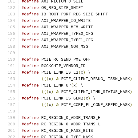
#define
 AXI_REGION_0_SIZE		
#define
 OB_REG_SIZE_SHIFT		
#define
 IB_ROOT_PORT_REG_SIZE_SHIFT
#define
 AXI_WRAPPER_IO_WRITE		
#define
 AXI_WRAPPER_MEM_WRITE		
#define
 AXI_WRAPPER_TYPE0_CFG		
#define
 AXI_WRAPPER_TYPE1_CFG		
#define
 AXI_WRAPPER_NOR_MSG		
#define
 PCIE_RC_SEND_PME_OFF		
#define
 ROCKCHIP_VENDOR_ID		
#define
 PCIE_LINK_IS_L2
(
x
)
 \
(((
x
)
&
 PCIE_CLIENT_DEBUG_LTSSM_MASK
)
=
#define
 PCIE_LINK_UP
(
x
)
 \
(((
x
)
&
 PCIE_CLIENT_LINK_STATUS_MASK
)
=
#define
 PCIE_LINK_IS_GEN2
(
x
)
 \
(((
x
)
&
 PCIE_CORE_PL_CONF_SPEED_MASK
)
=
#define
 RC_REGION_0_ADDR_TRANS_H
#define
 RC_REGION_0_ADDR_TRANS_L
#define
 RC_REGION_0_PASS_BITS		
#define