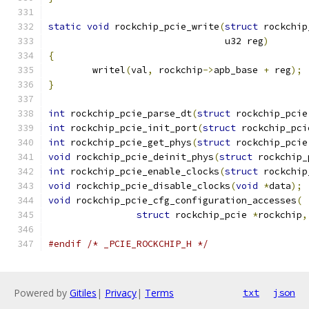
static
void
 rockchip_pcie_write
(
struct
 rockchip
				u32 reg
)
{
	writel
(
val
,
 rockchip
->
apb_base 
+
 reg
);
}
int
 rockchip_pcie_parse_dt
(
struct
 rockchip_pcie
int
 rockchip_pcie_init_port
(
struct
 rockchip_pci
int
 rockchip_pcie_get_phys
(
struct
 rockchip_pcie
void
 rockchip_pcie_deinit_phys
(
struct
 rockchip_
int
 rockchip_pcie_enable_clocks
(
struct
 rockchip
void
 rockchip_pcie_disable_clocks
(
void
*
data
);
void
 rockchip_pcie_cfg_configuration_accesses
(
struct
 rockchip_pcie 
*
rockchip
,
#endif
/* _PCIE_ROCKCHIP_H */
Powered by
Gitiles
|
Privacy
|
Terms
txt
json