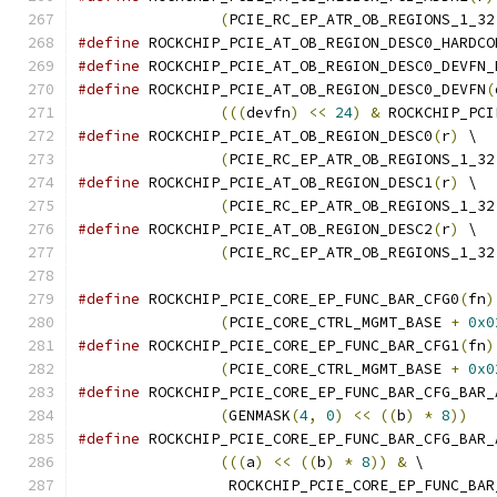
(
PCIE_RC_EP_ATR_OB_REGIONS_1_32
#define
#define
#define
 ROCKCHIP_PCIE_AT_OB_REGION_DESC0_DEVFN
(
(((
devfn
)
<<
24
)
&
 ROCKCHIP_PCI
#define
 ROCKCHIP_PCIE_AT_OB_REGION_DESC0
(
r
)
 \
(
PCIE_RC_EP_ATR_OB_REGIONS_1_32
#define
 ROCKCHIP_PCIE_AT_OB_REGION_DESC1
(
r
)
 \
(
PCIE_RC_EP_ATR_OB_REGIONS_1_32
#define
 ROCKCHIP_PCIE_AT_OB_REGION_DESC2
(
r
)
 \
(
PCIE_RC_EP_ATR_OB_REGIONS_1_32
#define
 ROCKCHIP_PCIE_CORE_EP_FUNC_BAR_CFG0
(
fn
)
(
PCIE_CORE_CTRL_MGMT_BASE 
+
0x0
#define
 ROCKCHIP_PCIE_CORE_EP_FUNC_BAR_CFG1
(
fn
)
(
PCIE_CORE_CTRL_MGMT_BASE 
+
0x0
#define
 ROCKCHIP_PCIE_CORE_EP_FUNC_BAR_CFG_BAR_
(
GENMASK
(
4
,
0
)
<<
((
b
)
*
8
))
#define
 ROCKCHIP_PCIE_CORE_EP_FUNC_BAR_CFG_BAR_
(((
a
)
<<
((
b
)
*
8
))
&
 \
		 ROCKCHIP_PCIE_CORE_EP_FUNC_BA