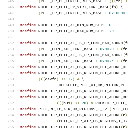
(
PCIE_EP_PF_CONFIG_REGS_BASE 
+
(((
fn
)
<
#define
 ROCKCHIP_PCIE_EP_VIRT_FUNC_BASE
(
fn
)
 \
(
PCIE_EP_PF_CONFIG_REGS_BASE 
+
0x10000
#define
 ROCKCHIP_PCIE_AT_MIN_NUM_BITS  
8
#define
 ROCKCHIP_PCIE_AT_MAX_NUM_BITS  
20
#define
 ROCKCHIP_PCIE_AT_IB_EP_FUNC_BAR_ADDR0
(
f
(
PCIE_CORE_AXI_CONF_BASE 
+
0x0828
+
(
fn
#define
 ROCKCHIP_PCIE_AT_IB_EP_FUNC_BAR_ADDR1
(
f
(
PCIE_CORE_AXI_CONF_BASE 
+
0x082c
+
(
fn
#define
#define
 ROCKCHIP_PCIE_AT_OB_REGION_PCI_ADDR0_DE
(((
devfn
)
<<
12
)
&
 \
		 ROCKCHIP_PCIE_AT_OB_REGION_PC
#define
#define
 ROCKCHIP_PCIE_AT_OB_REGION_PCI_ADDR0_BU
(((
bus
)
<<
20
)
&
 ROCKCHIP_PCIE_
#define
 PCIE_RC_EP_ATR_OB_REGIONS_1_32 
(
PCIE_CO
#define
 ROCKCHIP_PCIE_AT_OB_REGION_PCI_ADDR0
(
r
)
(
PCIE_RC_EP_ATR_OB_REGIONS_1_32
#define
 ROCKCHIP_PCIE_AT_OB_REGION_PCI_ADDR1
(
r
)