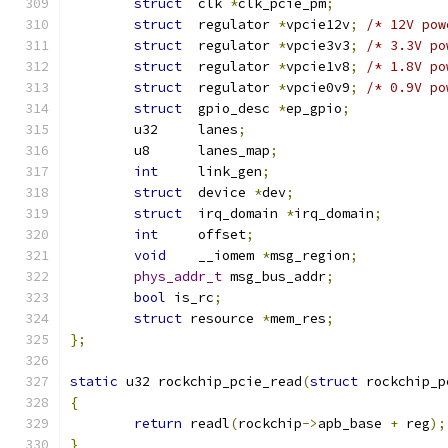
struct
	clk 
*
clk_pcie_pm
;
struct
	regulator 
*
vpcie12v
;
/* 12V pow
struct
	regulator 
*
vpcie3v3
;
/* 3.3V po
struct
	regulator 
*
vpcie1v8
;
/* 1.8V po
struct
	regulator 
*
vpcie0v9
;
/* 0.9V po
struct
	gpio_desc 
*
ep_gpio
;
	u32	lanes
;
	u8      lanes_map
;
int
	link_gen
;
struct
	device 
*
dev
;
struct
	irq_domain 
*
irq_domain
;
int
     offset
;
void
    __iomem 
*
msg_region
;
phys_addr_t
 msg_bus_addr
;
bool
 is_rc
;
struct
 resource 
*
mem_res
;
};
static
 u32 rockchip_pcie_read
(
struct
 rockchip_p
{
return
 readl
(
rockchip
->
apb_base 
+
 reg
);
}