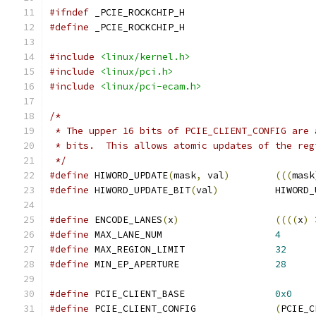
#ifndef
 _PCIE_ROCKCHIP_H
#define
 _PCIE_ROCKCHIP_H
#include
<linux/kernel.h>
#include
<linux/pci.h>
#include
<linux/pci-ecam.h>
/*
 * The upper 16 bits of PCIE_CLIENT_CONFIG are 
 * bits.  This allows atomic updates of the reg
 */
#define
 HIWORD_UPDATE
(
mask
,
 val
)
(((
mask
#define
 HIWORD_UPDATE_BIT
(
val
)
		HIWORD
#define
 ENCODE_LANES
(
x
)
((((
x
)
#define
 MAX_LANE_NUM			
4
#define
 MAX_REGION_LIMIT		
32
#define
 MIN_EP_APERTURE			
28
#define
 PCIE_CLIENT_BASE		
0x0
#define
 PCIE_CLIENT_CONFIG		
(
PCIE_C