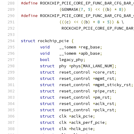
#define
 ROCKCHIP_PCIE_CORE_EP_FUNC_BAR_CFG_BAR_
(
GENMASK
(
7
,
5
)
<<
((
b
)
*
8
))
#define
 ROCKCHIP_PCIE_CORE_EP_FUNC_BAR_CFG_BAR_
(((
c
)
<<
((
b
)
*
8
+
5
))
&
 \
		 ROCKCHIP_PCIE_CORE_EP_FUNC_BA
struct
 rockchip_pcie 
{
void
	__iomem 
*
reg_base
;
void
	__iomem 
*
apb_base
;
bool
    legacy_phy
;
struct
  phy 
*
phys
[
MAX_LANE_NUM
];
struct
	reset_control 
*
core_rst
;
struct
	reset_control 
*
mgmt_rst
;
struct
	reset_control 
*
mgmt_sticky_rst
;
struct
	reset_control 
*
pipe_rst
;
struct
	reset_control 
*
pm_rst
;
struct
	reset_control 
*
aclk_rst
;
struct
	reset_control 
*
pclk_rst
;
struct
	clk 
*
aclk_pcie
;
struct
	clk 
*
aclk_perf_pcie
;
struct
	clk 
*
hclk_pcie
;