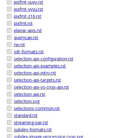
pixfmt-yuyv.rst
pixfmt-yvyu.rst
pixfmt-z16.rst
pixfmt.rst
planar-apis.rst
querycap.rst
rw.rst
sdr-formats.rst
selection-api-configuration.rst
selection-api-examples.rst
selection-api-intro.rst
selection-api-targets.rst
selection-api-vs-crop-api.rst
selection-api.rst
selection.svg
selections-common.rst
standard.rst
streaming-par.rst
subdev-formats.rst
subdev-image-processing-crop.svg