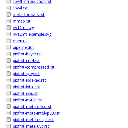
libv4l-introduction.rst
libv4l.rst
meta-formats.rst
mmap.rst
nv12mt.svg
nv12mt_example.svg
open.rst
pipeline.dot
pixfmt-bayer.rst
pixfmt-cnf4.rst
pixfmt-compressed.rst
pixfmt-grey.rst
pixfmt-indexed.rst
pixfmt-intro.rst
pixfmt-inzi.rst
pixfmt-m420.rst
pixfmt-meta-d4xx.rst
pixfmt-meta-intel-ipu3.rst
pixfmt-meta-rkisp1.rst
pixfmt-meta-uvc.rst