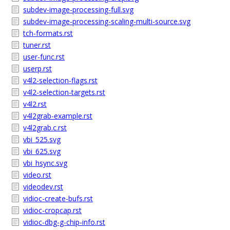
subdev-image-processing-full.svg
subdev-image-processing-scaling-multi-source.svg
tch-formats.rst
tuner.rst
user-func.rst
userp.rst
v4l2-selection-flags.rst
v4l2-selection-targets.rst
v4l2.rst
v4l2grab-example.rst
v4l2grab.c.rst
vbi_525.svg
vbi_625.svg
vbi_hsync.svg
video.rst
videodev.rst
vidioc-create-bufs.rst
vidioc-cropcap.rst
vidioc-dbg-g-chip-info.rst