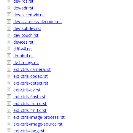
dev-rds.rst
dev-sdr.rst
dev-sliced-vbi.rst
dev-stateless-decoder.rst
dev-subdev.rst
dev-touch.rst
devices.rst
diff-v4l.rst
dmabuf.rst
dv-timings.rst
ext-ctrls-camera.rst
ext-ctrls-codec.rst
ext-ctrls-detect.rst
ext-ctrls-dv.rst
ext-ctrls-flash.rst
ext-ctrls-fm-rx.rst
ext-ctrls-fm-tx.rst
ext-ctrls-image-process.rst
ext-ctrls-image-source.rst
ext-ctrls-jpeg.rst