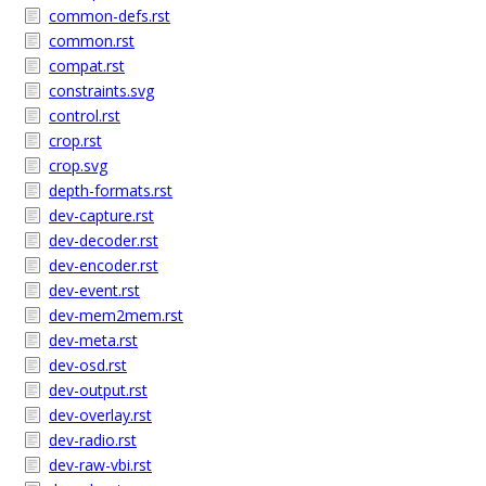
common-defs.rst
common.rst
compat.rst
constraints.svg
control.rst
crop.rst
crop.svg
depth-formats.rst
dev-capture.rst
dev-decoder.rst
dev-encoder.rst
dev-event.rst
dev-mem2mem.rst
dev-meta.rst
dev-osd.rst
dev-output.rst
dev-overlay.rst
dev-radio.rst
dev-raw-vbi.rst