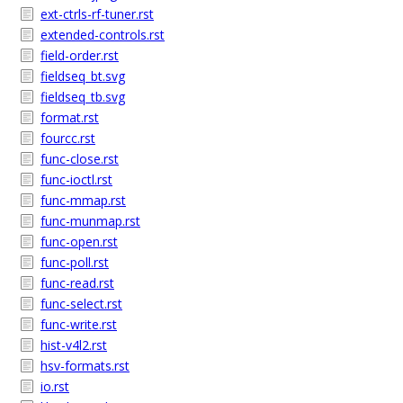
ext-ctrls-rf-tuner.rst
extended-controls.rst
field-order.rst
fieldseq_bt.svg
fieldseq_tb.svg
format.rst
fourcc.rst
func-close.rst
func-ioctl.rst
func-mmap.rst
func-munmap.rst
func-open.rst
func-poll.rst
func-read.rst
func-select.rst
func-write.rst
hist-v4l2.rst
hsv-formats.rst
io.rst