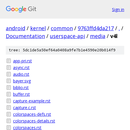
Sign in
android
/
kernel
/
common
/
9763ffd4da217
/
.
/
Documentation
/
userspace-api
/
media
/
v4l
tree: 5dc1de5a50ef64a0408a9fe7b1e4590e20b014f9
app-pri.rst
async.rst
audio.rst
bayer.svg
biblio.rst
buffer.rst
capture-example.rst
capture.c.rst
colorspaces-defs.rst
colorspaces-details.rst
colorspaces.rst