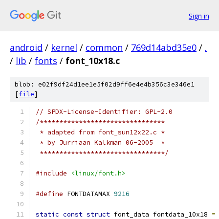
Sign in
android
/
kernel
/
common
/
769d14abd35e0
/
.
/
lib
/
fonts
/
font_10x18.c
blob: e02f9df24d1ee1e5f02d9ff6e4e4b356c3e346e1
[
file
]
// SPDX-License-Identifier: GPL-2.0
/********************************
 * adapted from font_sun12x22.c *
 * by Jurriaan Kalkman 06-2005  *
 ********************************/
#include
<linux/font.h>
#define
 FONTDATAMAX 
9216
static
const
struct
 font_data fontdata_10x18 
=