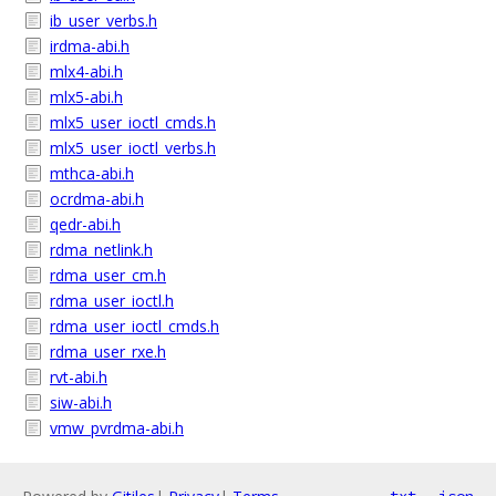
ib_user_verbs.h
irdma-abi.h
mlx4-abi.h
mlx5-abi.h
mlx5_user_ioctl_cmds.h
mlx5_user_ioctl_verbs.h
mthca-abi.h
ocrdma-abi.h
qedr-abi.h
rdma_netlink.h
rdma_user_cm.h
rdma_user_ioctl.h
rdma_user_ioctl_cmds.h
rdma_user_rxe.h
rvt-abi.h
siw-abi.h
vmw_pvrdma-abi.h