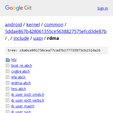
Sign in
android
/
kernel
/
common
/
5ddae867b428061355ce5638827575efcd3de87b
/
.
/
include
/
uapi
/
rdma
tree: c6abce891756cea77cad7b277755975cb251da26
hfi/
bnxt_re-abi.h
cxgb4-abi.h
efa-abi.h
erdma-abi.h
hns-abi.h
ib_user_ioctl_cmds.h
ib_user_ioctl_verbs.h
ib_user_mad.h
ib_user_sa.h