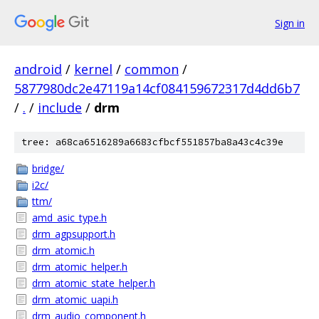
Sign in
android
/
kernel
/
common
/
5877980dc2e47119a14cf084159672317d4dd6b7
/
.
/
include
/
drm
tree: a68ca6516289a6683cfbcf551857ba8a43c4c39e
bridge/
i2c/
ttm/
amd_asic_type.h
drm_agpsupport.h
drm_atomic.h
drm_atomic_helper.h
drm_atomic_state_helper.h
drm_atomic_uapi.h
drm_audio_component.h