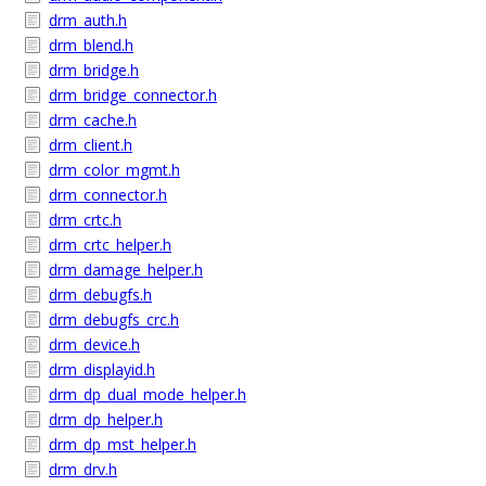
drm_auth.h
drm_blend.h
drm_bridge.h
drm_bridge_connector.h
drm_cache.h
drm_client.h
drm_color_mgmt.h
drm_connector.h
drm_crtc.h
drm_crtc_helper.h
drm_damage_helper.h
drm_debugfs.h
drm_debugfs_crc.h
drm_device.h
drm_displayid.h
drm_dp_dual_mode_helper.h
drm_dp_helper.h
drm_dp_mst_helper.h
drm_drv.h