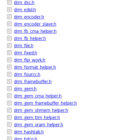
drm_dsc.h
drm_edid.h
drm_encoder.h
drm_encoder_slave.h
drm_fb_cma_helper.h
drm_fb_helper.h
drm_file.h
drm_fixed.h
drm_flip_work.h
drm_format_helper.h
drm_fourcc.h
drm_framebuffer.h
drm_gem.h
drm_gem_cma_helper.h
drm_gem_framebuffer_helper.h
drm_gem_shmem_helper.h
drm_gem_ttm_helper.h
drm_gem_vram_helper.h
drm_hashtab.h
drm_hdcp.h