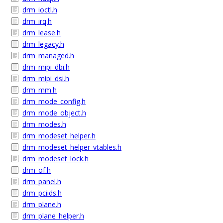
drm_ioctl.h
drm_irq.h
drm_lease.h
drm_legacy.h
drm_managed.h
drm_mipi_dbi.h
drm_mipi_dsi.h
drm_mm.h
drm_mode_config.h
drm_mode_object.h
drm_modes.h
drm_modeset_helper.h
drm_modeset_helper_vtables.h
drm_modeset_lock.h
drm_of.h
drm_panel.h
drm_pciids.h
drm_plane.h
drm_plane_helper.h