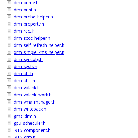
drm_prime.h
drm_print.h
drm_probe_helper.h
drm_property.h
drm_rect.h
drm_scdc_helper.h
drm_self_refresh_helper.h
drm_simple_kms_helper.h
drm_syncobj.h
drm_sysfs.h
drm_util.h
drm_utils.h
drm_vblank.h
drm_vblank_work.h
drm_vma_manager.h
drm_writeback.h
gma_drm.h
gpu_scheduler.h
i915_component.h
i915_drm.h