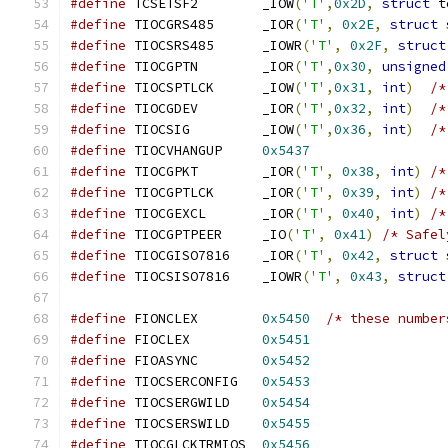
#define
 TCSETSF2	_IOW
(
'T'
,
0x2D
,
struct
 t
#define
 TIOCGRS485	_IOR
(
'T'
,
0x2E
,
struct
 
#define
 TIOCSRS485	_IOWR
(
'T'
,
0x2F
,
struct
#define
 TIOCGPTN	_IOR
(
'T'
,
0x30
,
unsigned
#define
 TIOCSPTLCK	_IOW
(
'T'
,
0x31
,
int
)
/*
#define
 TIOCGDEV	_IOR
(
'T'
,
0x32
,
int
)
/*
#define
 TIOCSIG		_IOW
(
'T'
,
0x36
,
int
)
/*
#define
 TIOCVHANGUP	
0x5437
#define
 TIOCGPKT	_IOR
(
'T'
,
0x38
,
int
)
/*
#define
 TIOCGPTLCK	_IOR
(
'T'
,
0x39
,
int
)
/*
#define
 TIOCGEXCL	_IOR
(
'T'
,
0x40
,
int
)
/*
#define
 TIOCGPTPEER	_IO
(
'T'
,
0x41
)
/* Safel
#define
 TIOCGISO7816	_IOR
(
'T'
,
0x42
,
struct
 
#define
 TIOCSISO7816	_IOWR
(
'T'
,
0x43
,
struct
#define
 FIONCLEX	
0x5450
/* these number
#define
 FIOCLEX		
0x5451
#define
 FIOASYNC	
0x5452
#define
 TIOCSERCONFIG	
0x5453
#define
 TIOCSERGWILD	
0x5454
#define
 TIOCSERSWILD	
0x5455
#define
 TIOCGLCKTRMIOS	
0x5456