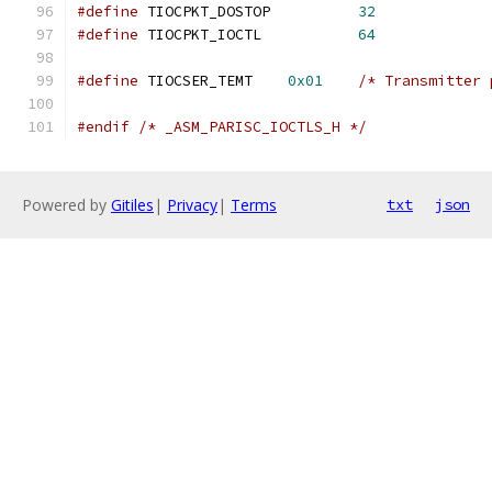
#define
 TIOCPKT_DOSTOP		
32
#define
 TIOCPKT_IOCTL		
64
#define
 TIOCSER_TEMT    
0x01
/* Transmitter 
#endif
/* _ASM_PARISC_IOCTLS_H */
Powered by
Gitiles
|
Privacy
|
Terms
txt
json