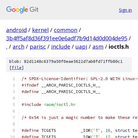
Sign in
android
/
kernel
/
common
/
3b4ff5af8d36f391ee0e6adf7b9d14d0d004de95
/
.
/
arch
/
parisc
/
include
/
uapi
/
asm
/
ioctls.h
blob: 82d1148c6379a50f0eae5622d7ab8fd71ffb80c1
[
file
]
/* SPDX-License-Identifier: GPL-2.0 WITH Linux-
#ifndef
 __ARCH_PARISC_IOCTLS_H__
#define
 __ARCH_PARISC_IOCTLS_H__
#include
<asm/ioctl.h>
/* 0x54 is just a magic number to make these re
#define
 TCGETS		_IOR
(
'T'
,
16
,
struct
 te
#define
 TCSETS		_IOW
(
'T'
,
17
,
struct
 te