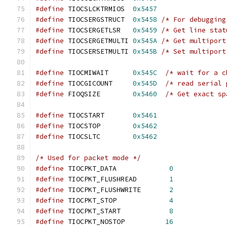
#define
 TIOCSLCKTRMIOS	
0x5457
#define
 TIOCSERGSTRUCT	
0x5458
/* For debugging
#define
 TIOCSERGETLSR   
0x5459
/* Get line stat
#define
 TIOCSERGETMULTI 
0x545A
/* Get multiport
#define
 TIOCSERSETMULTI 
0x545B
/* Set multiport
#define
 TIOCMIWAIT	
0x545C
/* wait for a c
#define
 TIOCGICOUNT	
0x545D
/* read serial 
#define
 FIOQSIZE	
0x5460
/* Get exact sp
#define
 TIOCSTART	
0x5461
#define
 TIOCSTOP	
0x5462
#define
 TIOCSLTC	
0x5462
/* Used for packet mode */
#define
 TIOCPKT_DATA		 
0
#define
 TIOCPKT_FLUSHREAD	 
1
#define
 TIOCPKT_FLUSHWRITE	 
2
#define
 TIOCPKT_STOP		 
4
#define
 TIOCPKT_START		 
8
#define
 TIOCPKT_NOSTOP		
16