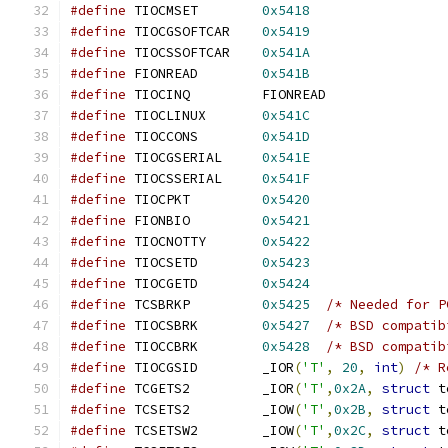
#define
 TIOCMSET	
0x5418
#define
 TIOCGSOFTCAR	
0x5419
#define
 TIOCSSOFTCAR	
0x541A
#define
 FIONREAD	
0x541B
#define
 TIOCINQ		FIONREAD
#define
 TIOCLINUX	
0x541C
#define
 TIOCCONS	
0x541D
#define
 TIOCGSERIAL	
0x541E
#define
 TIOCSSERIAL	
0x541F
#define
 TIOCPKT		
0x5420
#define
 FIONBIO		
0x5421
#define
 TIOCNOTTY	
0x5422
#define
 TIOCSETD	
0x5423
#define
 TIOCGETD	
0x5424
#define
 TCSBRKP		
0x5425
/* Needed for P
#define
 TIOCSBRK	
0x5427
/* BSD compatib
#define
 TIOCCBRK	
0x5428
/* BSD compatib
#define
 TIOCGSID	_IOR
(
'T'
,
20
,
int
)
/* R
#define
 TCGETS2		_IOR
(
'T'
,
0x2A
,
struct
 t
#define
 TCSETS2		_IOW
(
'T'
,
0x2B
,
struct
 t
#define
 TCSETSW2	_IOW
(
'T'
,
0x2C
,
struct
 t